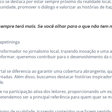
o se destaca por estar sempre próximo da realidade local,
unidade, promover o diálogo e valorizar as histórias de I
sempre terá mais. Se você olhar para o que não tem na
apetininga
nsformador no jornalismo local, trazendo inovação e uma
nformar; queremos contribuir para o desenvolvimento da c
al se diferencia ao garantir uma cobertura abrangente, que
ntadas. Além disso, buscamos destacar histórias inspirador
de.
 na participação ativa dos leitores, proporcionando um es
etendemos ser a principal referência para quem quer se ma
lismo de qualidade, trazendo conteúdos que fazem sentido 