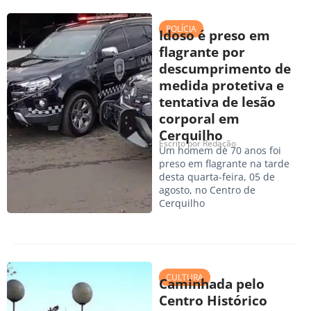
POLÍCIA
Idoso é preso em
flagrante por
descumprimento de
medida protetiva e
tentativa de lesão
corporal em
Cerquilho
Escrito por
Redação
Um homem de 70 anos foi
preso em flagrante na tarde
desta quarta-feira, 05 de
agosto, no Centro de
Cerquilho
CULTURA
Caminhada pelo
Centro Histórico