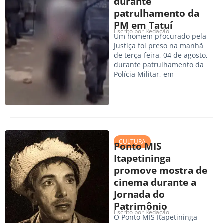
durante
patrulhamento da
PM em Tatuí
Escrito por
Redação
Um homem procurado pela
Justiça foi preso na manhã
de terça-feira, 04 de agosto,
durante patrulhamento da
Polícia Militar, em
CULTURA
Ponto MIS
Itapetininga
promove mostra de
cinema durante a
Jornada do
Patrimônio
Escrito por
Redação
O Ponto MIS Itapetininga