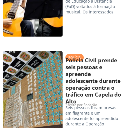
de Educação a Distância
(EaD) voltados à formação
musical. Os interessados
POLÍCIA
Polícia Civil prende
seis pessoas e
apreende
adolescente durante
operação contra o
tráfico em Capela do
Alto
Escrito por
Redação
Seis pessoas foram presas
em flagrante e um
adolescente foi apreendido
durante a Operação