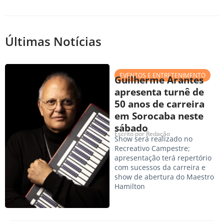
Últimas Notícias
EVENTOS E ENTRETENIMENTO
Guilherme Arantes
apresenta turnê de
50 anos de carreira
em Sorocaba neste
sábado
Escrito por
Redação
Show será realizado no
Recreativo Campestre;
apresentação terá repertório
com sucessos da carreira e
show de abertura do Maestro
Hamilton