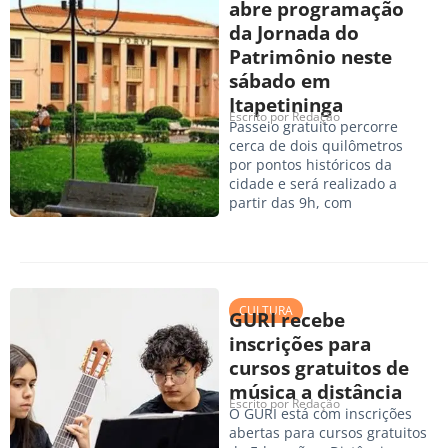
abre programação
da Jornada do
Patrimônio neste
sábado em
Itapetininga
Escrito por
Redação
Passeio gratuito percorre
cerca de dois quilômetros
por pontos históricos da
cidade e será realizado a
partir das 9h, com
CULTURA
GURI recebe
inscrições para
cursos gratuitos de
música a distância
Escrito por
Redação
O GURI está com inscrições
abertas para cursos gratuitos