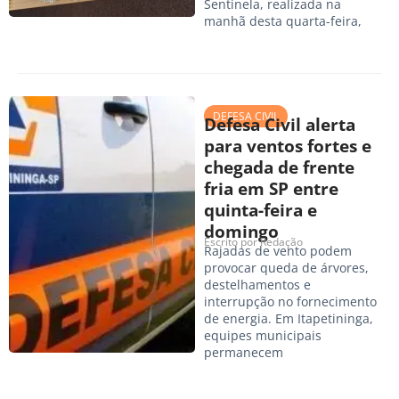
Sentinela, realizada na
manhã desta quarta-feira,
DEFESA CIVIL
Defesa Civil alerta
para ventos fortes e
chegada de frente
fria em SP entre
quinta-feira e
domingo
Escrito por
Redação
Rajadas de vento podem
provocar queda de árvores,
destelhamentos e
interrupção no fornecimento
de energia. Em Itapetininga,
equipes municipais
permanecem