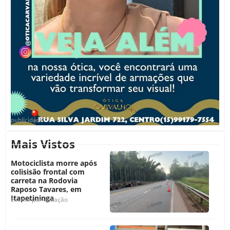
publicidade
Mais Vistos
Motociclista morre após
colisisão frontal com
carreta na Rodovia
Raposo Tavares, em
Itapetininga
Escrito por
Redação