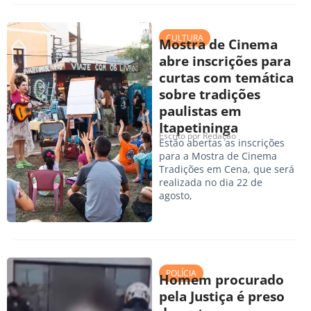
CULTURA
Mostra de Cinema
abre inscrições para
curtas com temática
sobre tradições
paulistas em
Itapetininga
Escrito por
Redação
Estão abertas as inscrições
para a Mostra de Cinema
Tradições em Cena, que será
realizada no dia 22 de
agosto,
POLÍCIA
Homem procurado
pela Justiça é preso