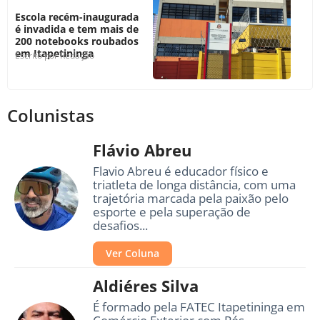
Escola recém-inaugurada
é invadida e tem mais de
200 notebooks roubados
em Itapetininga
Escrito por
Redação
Colunistas
Flávio Abreu
Flavio Abreu é educador físico e
triatleta de longa distância, com uma
trajetória marcada pela paixão pelo
esporte e pela superação de
desafios...
Ver Coluna
Aldiéres Silva
É formado pela FATEC Itapetininga em