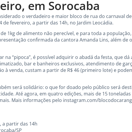
reiro, em Sorocaba
siderado o verdadeiro e maior bloco de rua do carnaval de
 de fevereiro, a partir das 14h, no Jardim Leocádia.
de 1kg de alimento não perecível, e para toda a população
apresentação confirmada da cantora Amanda Lins, além de 
car na “pipoca”, é possível adquirir o abadá da festa, que d
matizado, bar e banheiros exclusivos, atendimento de garç
ão à venda, custam a partir de R$ 46 (primeiro lote) e pode
bém será solidário: o que for doado pelo público será dest
 cidade. Até agora, em quatro edições, mais de 15 tonelada
 mais. Mais informações pelo instagram.com/blocodocarang
, a partir das 14h
orocaba/SP