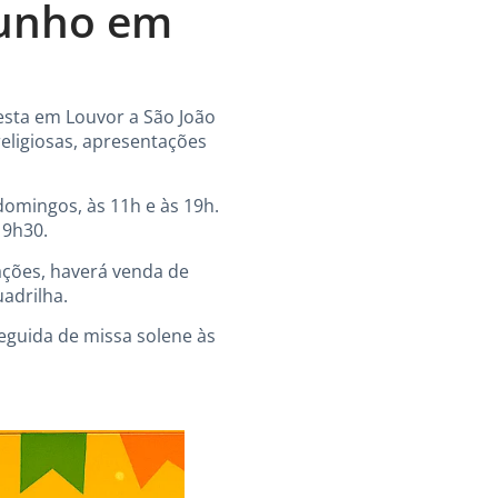
 junho em
Festa em Louvor a São João
religiosas, apresentações
domingos, às 11h e às 19h.
19h30.
rações, haverá venda de
adrilha.
eguida de missa solene às