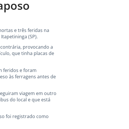
Raposo
rtas e três feridas na
tapetininga (SP).
a contrária, provocando a
ículo, que tinha placas de
m feridos e foram
eso às ferragens antes de
 seguiram viagem em outro
bus do local e que está
aso foi registrado como