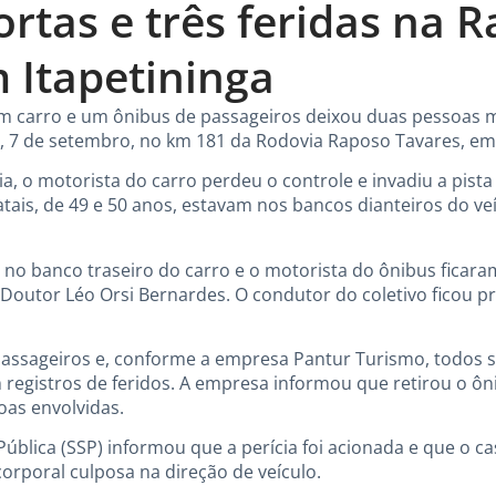
rtas e três feridas na 
 Itapetininga
 carro e um ônibus de passageiros deixou duas pessoas mo
7 de setembro, no km 181 da Rodovia Raposo Tavares, em I
a, o motorista do carro perdeu o controle e invadiu a pist
 fatais, de 49 e 50 anos, estavam nos bancos dianteiros do ve
o banco traseiro do carro e o motorista do ônibus ficara
outor Léo Orsi Bernardes. O condutor do coletivo ficou pr
passageiros e, conforme a empresa Pantur Turismo, todos
 registros de feridos. A empresa informou que retirou o ôni
oas envolvidas.
ública (SSP) informou que a perícia foi acionada e que o c
corporal culposa na direção de veículo.