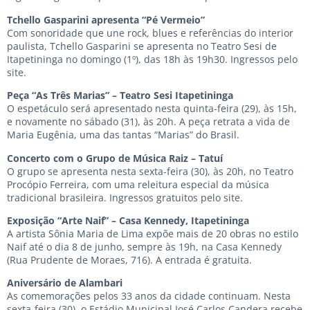
Tchello Gasparini apresenta “Pé Vermeio”
Com sonoridade que une rock, blues e referências do interior
paulista, Tchello Gasparini se apresenta no Teatro Sesi de
Itapetininga no domingo (1º), das 18h às 19h30. Ingressos pelo
site.
Peça “As Três Marias” – Teatro Sesi Itapetininga
O espetáculo será apresentado nesta quinta-feira (29), às 15h,
e novamente no sábado (31), às 20h. A peça retrata a vida de
Maria Eugênia, uma das tantas “Marias” do Brasil.
Concerto com o Grupo de Música Raiz – Tatuí
O grupo se apresenta nesta sexta-feira (30), às 20h, no Teatro
Procópio Ferreira, com uma releitura especial da música
tradicional brasileira. Ingressos gratuitos pelo site.
Exposição “Arte Naif” – Casa Kennedy, Itapetininga
A artista Sônia Maria de Lima expõe mais de 20 obras no estilo
Naif até o dia 8 de junho, sempre às 19h, na Casa Kennedy
(Rua Prudente de Moraes, 716). A entrada é gratuita.
Aniversário de Alambari
As comemorações pelos 33 anos da cidade continuam. Nesta
sexta-feira (30), o Estádio Municipal José Carlos Candera recebe