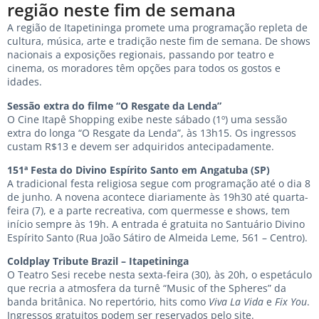
região neste fim de semana
A região de Itapetininga promete uma programação repleta de
cultura, música, arte e tradição neste fim de semana. De shows
nacionais a exposições regionais, passando por teatro e
cinema, os moradores têm opções para todos os gostos e
idades.
Sessão extra do filme “O Resgate da Lenda”
O Cine Itapê Shopping exibe neste sábado (1º) uma sessão
extra do longa “O Resgate da Lenda”, às 13h15. Os ingressos
custam R$13 e devem ser adquiridos antecipadamente.
151ª Festa do Divino Espírito Santo em Angatuba (SP)
A tradicional festa religiosa segue com programação até o dia 8
de junho. A novena acontece diariamente às 19h30 até quarta-
feira (7), e a parte recreativa, com quermesse e shows, tem
início sempre às 19h. A entrada é gratuita no Santuário Divino
Espírito Santo (Rua João Sátiro de Almeida Leme, 561 – Centro).
Coldplay Tribute Brazil – Itapetininga
O Teatro Sesi recebe nesta sexta-feira (30), às 20h, o espetáculo
que recria a atmosfera da turnê “Music of the Spheres” da
banda britânica. No repertório, hits como
Viva La Vida
e
Fix You
.
Ingressos gratuitos podem ser reservados pelo site.