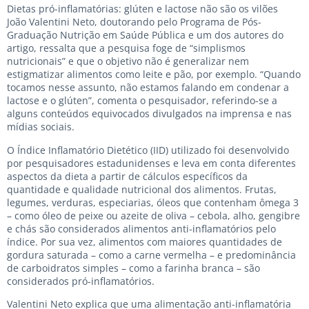
Dietas pró-inflamatórias: glúten e lactose não são os vilões
João Valentini Neto, doutorando pelo Programa de Pós-
Graduação Nutrição em Saúde Pública e um dos autores do
artigo, ressalta que a pesquisa foge de “simplismos
nutricionais” e que o objetivo não é generalizar nem
estigmatizar alimentos como leite e pão, por exemplo. “Quando
tocamos nesse assunto, não estamos falando em condenar a
lactose e o glúten”, comenta o pesquisador, referindo-se a
alguns conteúdos equivocados divulgados na imprensa e nas
mídias sociais.
O Índice Inflamatório Dietético (IID) utilizado foi desenvolvido
por pesquisadores estadunidenses e leva em conta diferentes
aspectos da dieta a partir de cálculos específicos da
quantidade e qualidade nutricional dos alimentos. Frutas,
legumes, verduras, especiarias, óleos que contenham ômega 3
– como óleo de peixe ou azeite de oliva – cebola, alho, gengibre
e chás são considerados alimentos anti-inflamatórios pelo
índice. Por sua vez, alimentos com maiores quantidades de
gordura saturada – como a carne vermelha – e predominância
de carboidratos simples – como a farinha branca – são
considerados pró-inflamatórios.
Valentini Neto explica que uma alimentação anti-inflamatória