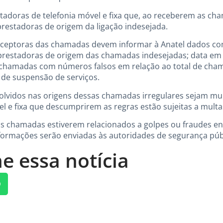
stadoras de telefonia móvel e fixa que, ao receberem as c
 prestadoras de origem da ligação indesejada.
eceptoras das chamadas devem informar à Anatel dados com
s prestadoras de origem das chamadas indesejadas; data em
chamadas com números falsos em relação ao total de cha
o de suspensão de serviços.
olvidos nas origens dessas chamadas irregulares sejam mul
l e fixa que descumprirem as regras estão sujeitas a multa
s chamadas estiverem relacionados a golpes ou fraudes e
informações serão enviadas às autoridades de segurança púb
e essa notícia