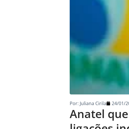
Por:
Juliana Cirila
24/01/2
Anatel qu
ligações i