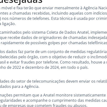
a móvel e fixa terão que enviar mensalmente à Agência Na
rentes a chamadas recebidas, incluindo aquelas com indícios
 nos números de telefones. Esta técnica é usada por crimino
 ligação.
ncaminhados pelo sistema Coleta de Dados Anatel, impleme
 que recebe dados de originadores de chamadas indesejadas
 rapidamente de possíveis golpes por chamadas telefônicas
dos dados faz parte de um conjunto de medidas regulatóri
tabelecidas pelo órgão, com o objetivo de reduzir o incômod
sil e evitar fraudes por telefone. Como resultado, houve a
nho de 2022 e dezembro de 2024, em todo o país.
dades do setor de telecomunicações devem enviar os relató
dados para a Agência.
rmações permitam que a Anatel monitore sistematicamente 
irregularidades e acompanhe o cumprimento das medidas cau
ou de empresas que cometem fraudes ou abusos.