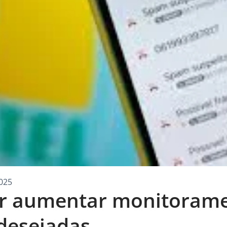
025
er aumentar monitoram
ndesejadas