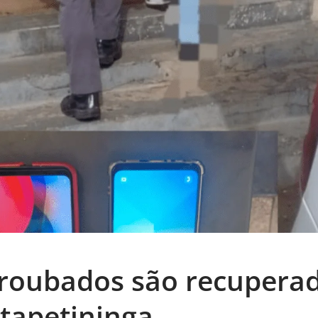
roubados são recupera
Itapetininga