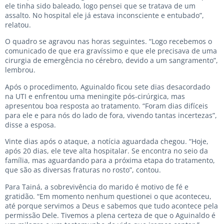
ele tinha sido baleado, logo pensei que se tratava de um
assalto. No hospital ele já estava inconsciente e entubado”,
relatou.
O quadro se agravou nas horas seguintes. “Logo recebemos o
comunicado de que era gravíssimo e que ele precisava de uma
cirurgia de emergência no cérebro, devido a um sangramento”,
lembrou.
Após o procedimento, Aguinaldo ficou sete dias desacordado
na UTI e enfrentou uma meningite pós-cirúrgica, mas
apresentou boa resposta ao tratamento. “Foram dias difíceis
para ele e para nós do lado de fora, vivendo tantas incertezas”,
disse a esposa.
Vinte dias após o ataque, a notícia aguardada chegou. “Hoje,
após 20 dias, ele teve alta hospitalar. Se encontra no seio da
família, mas aguardando para a próxima etapa do tratamento,
que são as diversas fraturas no rosto”, contou.
Para Tainá, a sobrevivência do marido é motivo de fé e
gratidão. “Em momento nenhum questionei o que aconteceu,
até porque servimos a Deus e sabemos que tudo acontece pela
permissão Dele. Tivemos a plena certeza de que o Aguinaldo é