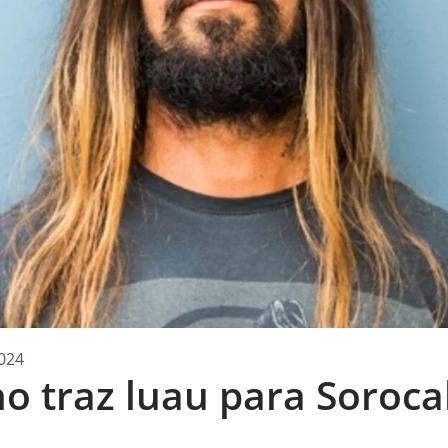
024
o traz luau para Soroc