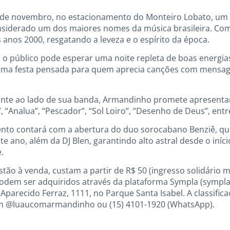
 de novembro, no estacionamento do Monteiro Lobato, um 
siderado um dos maiores nomes da música brasileira. Com
 anos 2000, resgatando a leveza e o espírito da época.
 o público pode esperar uma noite repleta de boas energia
ma festa pensada para quem aprecia canções com mensage
te ao lado de sua banda, Armandinho promete apresentar o
, “Analua”, “Pescador”, “Sol Loiro”, “Desenho de Deus”, entr
nto contará com a abertura do duo sorocabano Benziê, que
te ano, além da DJ Blen, garantindo alto astral desde o iníci
.
stão à venda, custam a partir de R$ 50 (ingresso solidário
podem ser adquiridos através da plataforma Sympla (sympl
Aparecido Ferraz, 1111, no Parque Santa Isabel. A classifica
am @luaucomarmandinho ou (15) 4101-1920 (WhatsApp).