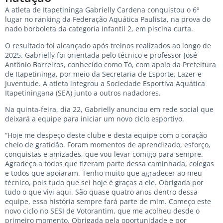
A atleta de Itapetininga Gabrielly Cardena conquistou o 6º
lugar no ranking da Federação Aquática Paulista, na prova do
nado borboleta da categoria Infantil 2, em piscina curta.
O resultado foi alcançado após treinos realizados ao longo de
2025. Gabrielly foi orientada pelo técnico e professor José
Antônio Barreiros, conhecido como Tó, com apoio da Prefeitura
de Itapetininga, por meio da Secretaria de Esporte, Lazer e
Juventude. A atleta integrou a Sociedade Esportiva Aquática
Itapetiningana (SEA) junto a outros nadadores.
Na quinta-feira, dia 22, Gabrielly anunciou em rede social que
deixará a equipe para iniciar um novo ciclo esportivo.
“Hoje me despeço deste clube e desta equipe com o coração
cheio de gratidão. Foram momentos de aprendizado, esforço,
conquistas e amizades, que vou levar comigo para sempre.
Agradeço a todos que fizeram parte dessa caminhada, colegas
e todos que apoiaram. Tenho muito que agradecer ao meu
técnico, pois tudo que sei hoje é graças a ele. Obrigada por
tudo o que vivi aqui. São quase quatro anos dentro dessa
equipe, essa história sempre fará parte de mim. Começo este
novo ciclo no SESI de Votorantim, que me acolheu desde o
primeiro momento. Obrigada pela oportunidade e por