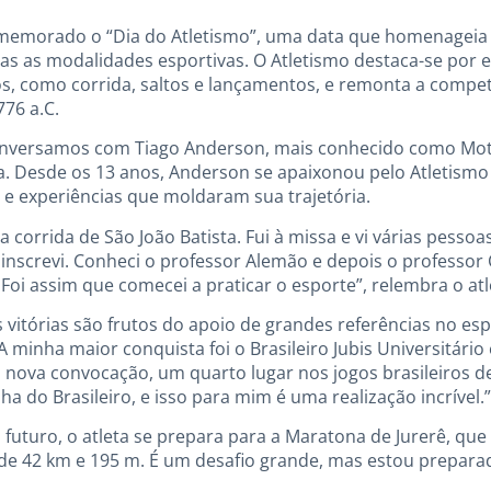
omemorado o “Dia do Atletismo”, uma data que homenageia
s as modalidades esportivas. O Atletismo destaca-se por e
, como corrida, saltos e lançamentos, e remonta a competi
776 a.C.
conversamos com Tiago Anderson, mais conhecido como Mot
a. Desde os 13 anos, Anderson se apaixonou pelo Atletismo 
s e experiências que moldaram sua trajetória.
 corrida de São João Batista. Fui à missa e vi várias pesso
 inscrevi. Conheci o professor Alemão e depois o professor
Foi assim que comecei a praticar o esporte”, relembra o atl
vitórias são frutos do apoio de grandes referências no esp
 minha maior conquista foi o Brasileiro Jubis Universitário
 nova convocação, um quarto lugar nos jogos brasileiros d
 do Brasileiro, e isso para mim é uma realização incrível.”
 futuro, o atleta se prepara para a Maratona de Jurerê, q
de 42 km e 195 m. É um desafio grande, mas estou preparad