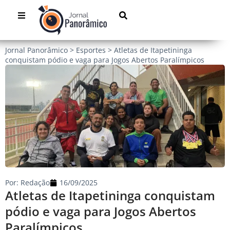
Jornal Panorâmico
>
Esportes
>
Atletas de Itapetininga
conquistam pódio e vaga para Jogos Abertos Paralímpicos
Por:
Redação
16/09/2025
Atletas de Itapetininga conquistam
pódio e vaga para Jogos Abertos
Paralímpicos