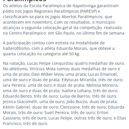
Os atletas da Escola Paralímpica de Itapetininga garantiram
pódio nos Jogos Regionais Paralímpicos (PARESP) e
classificaram-se para os Jogos Abertos Paralímpicos, que
acontecem em novembro. Com os resultados, o município
alcançou a segunda colocação geral da competição, realizada
no Centro Paralímpico, em São Paulo, no último fim de semana.
A participação contou com estreia na modalidade de
halterofilismo, com a atleta Eduarda Morais, que obteve a
quarta colocação na categoria até 50 kg.
Na natação, Lucas Felipe conquistou quatro medalhas de ouro.
No atletismo, Vinícius Mota somou duas medalhas de ouro e
uma de prata; Davi Wilker levou uma prata; Lucas Emanoel,
uma de ouro e duas de prata; Edylucas Miranda, três de ouro;
Iara Pereira, uma de ouro e duas de prata; Melissa Moreira,
uma de ouro e duas de prata; Isadora Lohany, três de ouro;
Eduardo Bento, três de ouro; Luísa de Barros, três de ouro;
Jessica Giacomelli, uma de ouro; João Buzzo, duas de prata;
Kelvin Gabriel, duas de ouro; Cleissiane, três de ouro; Eduarda
Morais, três de ouro; Sueli Pereira, três de ouro; Eriton
Cassiano, três de ouro; Lucas Felipe, outras três de ouro; e Elias
Francisco, três de ouro.