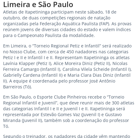
Limeira e São Paulo
Atletas de Itapetininga participam neste sábado, 18 de
outubro, de duas competições regionais de natação
organizadas pela Federação Aquática Paulista (FAP). As provas
reúnem jovens de diversas cidades do estado e valem índices
para o Campeonato Paulista da modalidade.
Em Limeira, o “Torneio Regional Petiz e Infantil” será realizado
no Nosso Clube, com cerca de 450 nadadores nas categorias
Petiz I e II e Infantil I e II. Representam Itapetininga os atletas
Lavínia Klapper (Petiz I), Alice Moreira Diniz (Petiz II), Nicolas
Ferreira Camargo (Infantil I), Carolina Vilela Scheide (Infantil I),
Gabrielly Cardena (Infantil II) e Maria Clara Dias Diniz (Infantil
II). A equipe é coordenada pelo professor José Antônio
Barreiros (Tó).
Em São Paulo, o Esporte Clube Pinheiros recebe o “Torneio
Regional Infantil e Juvenil”, que deve reunir mais de 300 atletas
das categorias Infantil I e II e Juvenil I e II. Itapetininga será
representada por Estevão Gomes Vaz (Juvenil I) e Gustavo
Miranda (Juvenil II), também sob a coordenação do professor
Tó.
Segundo o treinador, os nadadores da cidade vêm mantendo