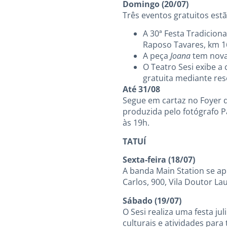
Domingo (20/07)
Três eventos gratuitos es
A 30ª Festa Tradicion
Raposo Tavares, km 16
A peça
Joana
tem nova
O Teatro Sesi exibe a
gratuita mediante res
Até 31/08
Segue em cartaz no Foyer d
produzida pelo fotógrafo Pa
às 19h.
TATUÍ
Sexta-feira (18/07)
A banda Main Station se ap
Carlos, 900, Vila Doutor La
Sábado (19/07)
O Sesi realiza uma festa ju
culturais e atividades para