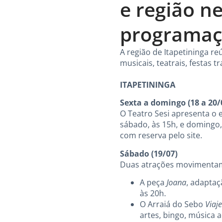
e região n
programaç
A região de Itapetininga r
musicais, teatrais, festas t
ITAPETININGA
Sexta a domingo (18 a 20/
O Teatro Sesi apresenta o
sábado, às 15h, e domingo, 
com reserva pelo site.
Sábado (19/07)
Duas atrações movimenta
A peça
Joana
, adapta
às 20h.
O Arraiá do Sebo
Viaj
artes, bingo, música a