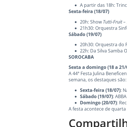
A partir das 18h: Trin
Sexta-feira (18/07)
20h: Show
Tutti-Fruit 
21h30: Orquestra Sinf
Sábado (19/07)
20h30: Orquestra do F
22h: Da Silva Samba O
SOROCABA
Sexta a domingo (18 a 21/
A 44ª Festa Julina Benefic
semana, os destaques são:
Sexta-feira (18/07)
: 
Sábado (19/07)
: ABBA
Domingo (20/07)
: Re
A festa acontece de quarta
Compartilh