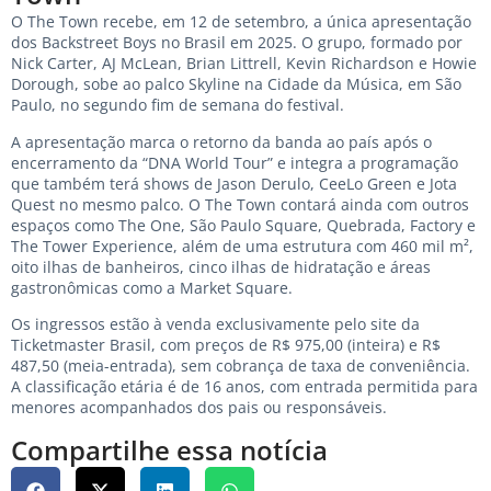
O The Town recebe, em 12 de setembro, a única apresentação
dos Backstreet Boys no Brasil em 2025. O grupo, formado por
Nick Carter, AJ McLean, Brian Littrell, Kevin Richardson e Howie
Dorough, sobe ao palco Skyline na Cidade da Música, em São
Paulo, no segundo fim de semana do festival.
A apresentação marca o retorno da banda ao país após o
encerramento da “DNA World Tour” e integra a programação
que também terá shows de Jason Derulo, CeeLo Green e Jota
Quest no mesmo palco. O The Town contará ainda com outros
espaços como The One, São Paulo Square, Quebrada, Factory e
The Tower Experience, além de uma estrutura com 460 mil m²,
oito ilhas de banheiros, cinco ilhas de hidratação e áreas
gastronômicas como a Market Square.
Os ingressos estão à venda exclusivamente pelo site da
Ticketmaster Brasil, com preços de R$ 975,00 (inteira) e R$
487,50 (meia-entrada), sem cobrança de taxa de conveniência.
A classificação etária é de 16 anos, com entrada permitida para
menores acompanhados dos pais ou responsáveis.
Compartilhe essa notícia