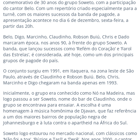
comemorativo de 30 anos do grupo Soweto, com a participação
do cantor Belo. Com um repertório criado especialmente para a
turnê, com os maiores sucessos da banda de pagode, a
apresentação acontece no dia 6 de dezembro, sexta-feira, a
partir das 20h.
Belo, Digo, Marcinho, Claudinho, Robson Buiú, Chris e Dado
marcaram época, nos anos 90, à frente do grupo Soweto. A
banda, que lançou sucessos como ‘Refém do Coração’ e ‘Farol
das Estrelas’, é considerada, até hoje, como um dos principais
grupos de pagode do país.
O conjunto surgiu em 1991, em Itaquera, na zona leste de São
Paulo, através de Claudinho e Robson Buiú. Belo, Chris,
Marcinho e Digo chegaram na banda apenas em 1993.
Inicialmente, o grupo era conhecido como Nó na Madeira, mas
logo passou a ser Soweto, nome do bar de Claudinho, onde o
grupo se encontrava para ensaiar. A escolha é uma
homenagem à música homônima de Djavan, que faz referência
a um dos maiores bairros de população negra de
Johannesburgo e à luta contra o apartheid na África do Sul.
Soweto logo estourou no mercado nacional, com clássicos como
‘Não foi a toa’, ‘Búzios e Tarô’ e ‘Derê’. Nos anos 2000, o cantor