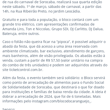
de rua do carnaval de Sorocaba, realizará sua quarta edição
neste sábado, 1º de março, sábado de carnaval, a partir das
14h, na Rua Ribeirão Preto, no Jardim Leocádia.
Gratuito e para toda a população, o bloco contará com um
grande trio elétrico, com apresentações confirmadas de
Amanda Lins, Ton e Niccolas, Grupo SDI, DJ Carlitto, DJ Dalua,
Bateruja, entre outros.
Caso o folião não queira ficar na “pipoca”, é possível adquirir o
abadá da festa, que dá acesso a uma área reservada com
ambiente climatizado, bar exclusivo, atendimento de garçons,
mais banheiros, além de visão privilegiada. Os abadás estão à
venda, custam a partir de R$ 57,50 (valor unitário na compra
do combo de três unidades) e podem ser adquiridos através do
site ticketcontrol.com.br.
Além da festa, o evento também será solidário: o Bloco servirá
como ponto de arrecadação de alimentos para o Fundo Social
de Solidariedade de Sorocaba, que destinará o que for doado
para instituições e famílias de baixa renda da cidade. A ideia é
dobrar a arrecadação de 2024, que foi de 6 toneladas. Mais
informações pelo instagram.com/blocodocaranguejo_.
Serviço: