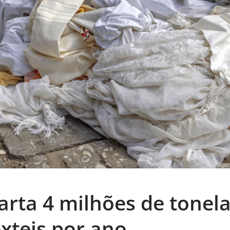
carta 4 milhões de tonel
êxteis por ano