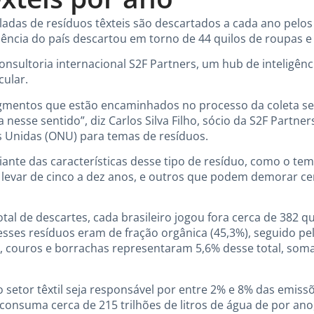
adas de resíduos têxteis são descartados a cada ano pelos d
ência do país descartou em torno de 44 quilos de roupas e
onsultoria internacional S2F Partners, um hub de inteligên
cular.
gmentos que estão encaminhados no processo da coleta selet
a nesse sentido”, diz Carlos Silva Filho, sócio da S2F Part
 Unidas (ONU) para temas de resíduos.
iante das características desse tipo de resíduo, como o t
 levar de cinco a dez anos, e outros que podem demorar ce
al de descartes, cada brasileiro jogou fora cerca de 382 q
sses resíduos eram de fração orgânica (45,3%), seguido pe
is, couros e borrachas representaram 5,6% desse total, som
 setor têxtil seja responsável por entre 2% e 8% das emissõ
onsuma cerca de 215 trilhões de litros de água de por ano,