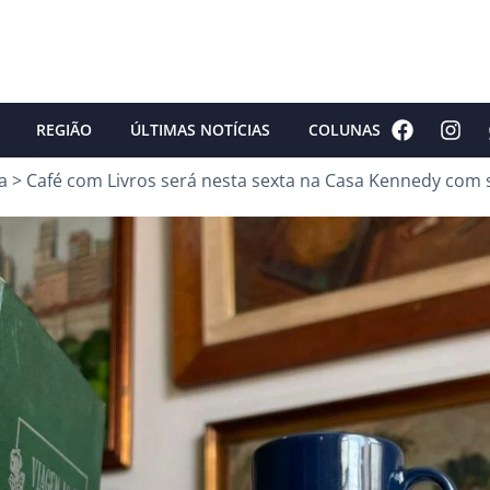
REGIÃO
ÚLTIMAS NOTÍCIAS
COLUNAS
a
>
Café com Livros será nesta sexta na Casa Kennedy com so