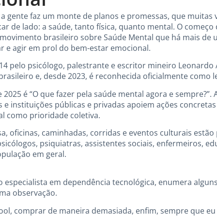
: a gente faz um monte de planos e promessas, que muitas
ar de lado: a saúde, tanto física, quanto mental. O começo
movimento brasileiro sobre Saúde Mental que há mais de 
gar e agir em prol do bem-estar emocional.
2014 pelo psicólogo, palestrante e escritor mineiro Leonar
asileiro e, desde 2023, é reconhecida oficialmente como le
2025 é “O que fazer pela saúde mental agora e sempre?”. A
s e instituições públicas e privadas apoiem ações concreta
l como prioridade coletiva.
a, oficinas, caminhadas, corridas e eventos culturais estão
sicólogos, psiquiatras, assistentes sociais, enfermeiros, ed
opulação em geral.
o especialista em dependência tecnológica, enumera alguns
uma observação.
ool, comprar de maneira demasiada, enfim, sempre que eu