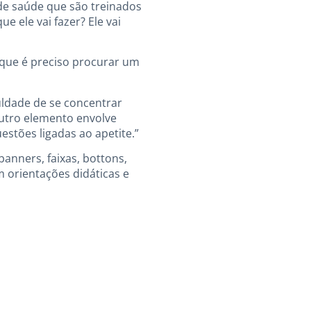
 de saúde que são treinados
e ele vai fazer? Ele vai
 que é preciso procurar um
uldade de se concentrar
outro elemento envolve
stões ligadas ao apetite.”
anners, faixas, bottons,
m orientações didáticas e