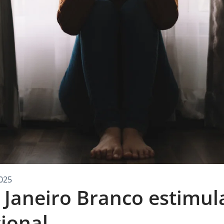
025
Janeiro Branco estimul
ional