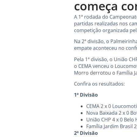
começa co
A 1ª rodada do Campeonato 
partidas realizadas nos cam
competição organizada pela
Na 2ª divisão, o Palmeirinh
empate aconteceu no confro
Pela 1ª divisão, o União C
o CEMA venceu o Loucomoti
Morro derrotou o Família Ja
Confira os resultados:
1ª Divisão
CEMA 2 x 0 Loucomot
Nova Baixada 2 x 0 Bo
União CHP 4 x 0 Belo 
Família Jardim Brasil
2ª Divisão