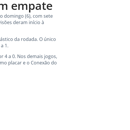
um empate
mo domingo (6), com sete
visões deram início à
lástico da rodada. O único
a 1.
r 4 a 0. Nos demais jogos,
smo placar e o Conexão do