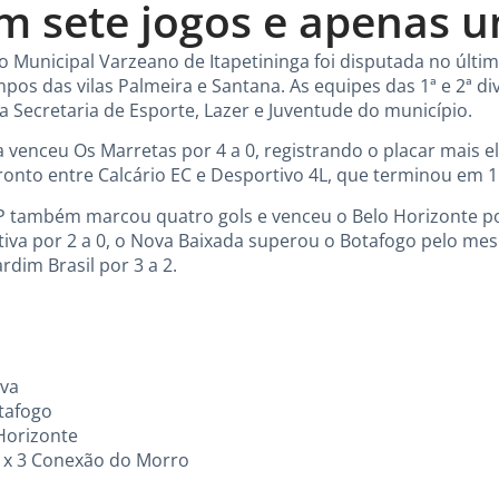
m sete jogos e apenas 
Municipal Varzeano de Itapetininga foi disputada no últi
pos das vilas Palmeira e Santana. As equipes das 1ª e 2ª di
 Secretaria de Esporte, Lazer e Juventude do município.
a venceu Os Marretas por 4 a 0, registrando o placar mais e
nto entre Calcário EC e Desportivo 4L, que terminou em 1 
HP também marcou quatro gols e venceu o Belo Horizonte po
va por 2 a 0, o Nova Baixada superou o Botafogo pelo me
rdim Brasil por 3 a 2.
iva
tafogo
Horizonte
 2 x 3 Conexão do Morro