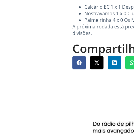
Calcário EC 1 x 1 Desp
Nostravamos 1 x 0 Clu
Palmeirinha 4 x 0 Os 
A próxima rodada está prev
divisões.
Compartilh