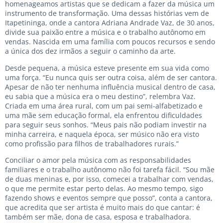
homenageamos artistas que se dedicam a fazer da música um
instrumento de transformação. Uma dessas histórias vem de
Itapetininga, onde a cantora Adriana Andrade Vaz, de 30 anos,
divide sua paixão entre a música e o trabalho autônomo em
vendas. Nascida em uma família com poucos recursos e sendo
a única dos dez irmãos a seguir o caminho da arte.
Desde pequena, a música esteve presente em sua vida como
uma força. “Eu nunca quis ser outra coisa, além de ser cantora.
Apesar de não ter nenhuma influência musical dentro de casa,
eu sabia que a música era o meu destino”, relembra Vaz.
Criada em uma área rural, com um pai semi-alfabetizado e
uma mãe sem educação formal, ela enfrentou dificuldades
para seguir seus sonhos. “Meus pais não podiam investir na
minha carreira, e naquela época, ser músico não era visto
como profissão para filhos de trabalhadores rurais.”
Conciliar o amor pela música com as responsabilidades
familiares e o trabalho autônomo não foi tarefa fácil. “Sou mãe
de duas meninas e, por isso, comecei a trabalhar com vendas,
o que me permite estar perto delas. Ao mesmo tempo, sigo
fazendo shows e eventos sempre que posso”, conta a cantora,
que acredita que ser artista é muito mais do que cantar: é
também ser mãe, dona de casa, esposa e trabalhadora.