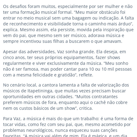
Os desafios foram muitos, especialmente por ser mulher e não
ter uma formação musical formal. “Meu maior obstáculo foi
entrar no meio musical sem uma bagagem ou indicação. A falta
de reconhecimento e visibilidade torna o caminho mais árduo”,
explica. Mesmo assim, ela persiste, movida pela inspiração que
vem do pai, que mesmo sem ser músico, adorava música e
sempre incentivou suas filhas a buscarem o que amavam.
Apesar das adversidades, Vaz sonha grande. Ela deseja, em
cinco anos, ter seus próprios equipamentos, fazer shows
regularmente e viver exclusivamente da música. “Meu sonho
não é ser famosa, mas poder cantar para 10 ou 10 mil pessoas
com a mesma felicidade e gratidão”, reflete.
No cenário local, a cantora lamenta a falta de valorização dos
músicos de Itapetininga, que muitas vezes precisam buscar
oportunidades em outras cidades. “Muitos contratantes
preferem músicos de fora, enquanto aqui o cachê não cobre
nem os custos básicos de um show”, critica.
Para Vaz, a música é mais do que um trabalho: é uma forma de
tocar vidas, como fez com seu pai, que, mesmo acometido por
problemas neurológicos, nunca esqueceu suas canções
favoritas. “A música vai além de mim. Ela é mágica, e um dia