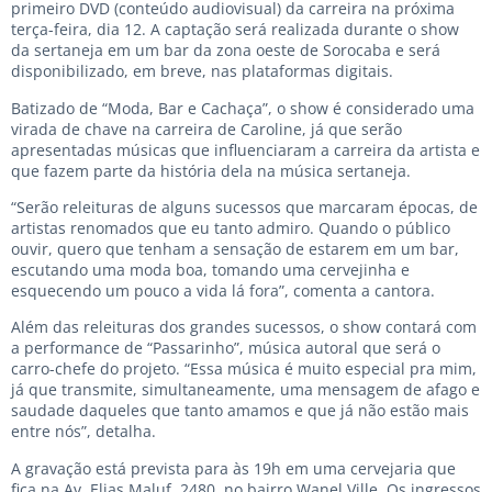
primeiro DVD (conteúdo audiovisual) da carreira na próxima
terça-feira, dia 12. A captação será realizada durante o show
da sertaneja em um bar da zona oeste de Sorocaba e será
disponibilizado, em breve, nas plataformas digitais.
Batizado de “Moda, Bar e Cachaça”, o show é considerado uma
virada de chave na carreira de Caroline, já que serão
apresentadas músicas que influenciaram a carreira da artista e
que fazem parte da história dela na música sertaneja.
“Serão releituras de alguns sucessos que marcaram épocas, de
artistas renomados que eu tanto admiro. Quando o público
ouvir, quero que tenham a sensação de estarem em um bar,
escutando uma moda boa, tomando uma cervejinha e
esquecendo um pouco a vida lá fora”, comenta a cantora.
Além das releituras dos grandes sucessos, o show contará com
a performance de “Passarinho”, música autoral que será o
carro-chefe do projeto. “Essa música é muito especial pra mim,
já que transmite, simultaneamente, uma mensagem de afago e
saudade daqueles que tanto amamos e que já não estão mais
entre nós”, detalha.
A gravação está prevista para às 19h em uma cervejaria que
fica na Av. Elias Maluf, 2480, no bairro Wanel Ville. Os ingressos