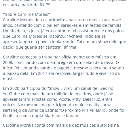
custam a partir de R$ 75.
*Sobre Caroline Morais*
Caroline Morais deu os primeiros passos na música aos nove
anos, cantando com o pai em karaokês e em festas de família.
Um tio dela, o Juca, já era cantor, e foi assistindo ele nos palcos
que Caroline Morais se inspirou. “Achava lindo ele se
apresentando e o povo o idolatrando. Foi em um show dele que
decidi que queria ser cantora”, afirma.
Caroline começou a trabalhar oficialmente com música em
2008, conciliando com o emprego em um salão de beleza. O
início foi cantando samba e pagode, mesmo o sertanejo sendo
a paixão dela. Em 2017 ela resolveu largar tudo e viver só da
música.
Em 2020 participou do “Show Livre”, um canal de lives no
YouTube com mais de um milhão de inscritos, onde já se
apresentaram artistas como Pixote, Pitty, Delacruz, entre
outros. No mesmo ano participou do maior reality show
sertanejo da América Latina: “O Próximo Nº1 VillaMix”, onde foi
finalista com a dupla Matheus e Kauan.
Caroline Morais conta com mais de dez músicas autorais na