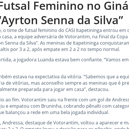
Futsal Feminino no Giná
“Ayrton Senna da Silva”
, o time de futsal feminino do CASI Itapetininga entrou em
em casa, a equipe adversária de Votorantim, na Final da Cop
on Senna da Silva”. As meninas de Itapetininga conquista
ltis por 3 a 2, após empate em 2 a 2 no tempo normal.
artida, a jogadora Luanda estava bem confiante. “Vamos em
bém estava na expectativa da vitória. “Sabemos que a equip
a de vitórias, mas aconselho sempre as meninas que é pre
ntalmente preparada para jogar em casa”, destacou.
ício ao fim. Votorantim saiu na frente com um gol de Andre
agiu e empatou com Bruninha, cobrando pênalti com categori
ue balançou a rede em uma bela jogada individual.
Andressa, destaque de Votorantim, voltou a aparecer e 