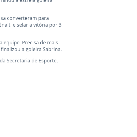
rilhou a estrela goleira
essa converteram para
lti e selar a vitória por 3
a equipe. Precisa de mais
inalizou a goleira Sabrina.
da Secretaria de Esporte,