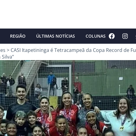
REGIÃO
ÚLTIMAS NOTÍCIAS
COLUNAS
tes
>
CASI Itapetininga é Tetracampeã da Copa Record de Fu
 Silva”