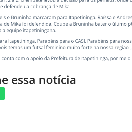
ar: 2 a 2. O empate levou a decisão para os pênaltis, onde b
que defendeu a cobrança de Mika.
 Reis e Bruninha marcaram para Itapetininga. Raíssa e Andr
de Mika foi defendida. Coube a Bruninha bater o último pêna
a a equipe itapetiningana.
ara Itapetininga. Parabéns para o CASI. Parabéns para noss
is temos um futsal feminino muito forte na nossa região”, f
 conta com o apoio da Prefeitura de Itapetininga, por meio 
e essa notícia