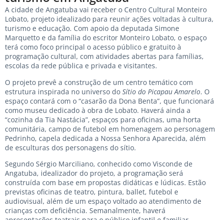
A cidade de Angatuba vai receber o Centro Cultural Monteiro
Lobato, projeto idealizado para reunir ações voltadas à cultura,
turismo e educação. Com apoio da deputada Simone
Marquetto e da família do escritor Monteiro Lobato, o espaço
terá como foco principal o acesso público e gratuito à
programação cultural, com atividades abertas para famílias,
escolas da rede pública e privada e visitantes.
O projeto prevê a construção de um centro temático com
estrutura inspirada no universo do
Sítio do Picapau Amarelo
. O
espaço contará com o “casarão da Dona Benta”, que funcionará
como museu dedicado à obra de Lobato. Haverá ainda a
“cozinha da Tia Nastácia”, espaços para oficinas, uma horta
comunitária, campo de futebol em homenagem ao personagem
Pedrinho, capela dedicada a Nossa Senhora Aparecida, além
de esculturas dos personagens do sítio.
Segundo Sérgio Marciliano, conhecido como Visconde de
Angatuba, idealizador do projeto, a programação será
construída com base em propostas didáticas e lúdicas. Estão
previstas oficinas de teatro, pintura, ballet, futebol e
audiovisual, além de um espaço voltado ao atendimento de
crianças com deficiência. Semanalmente, haverá
apresentações teatrais para o público infantil e familiar.