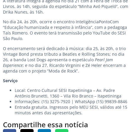
A literatura integra a agenda no dia 21 com a Feira de Troca de
Livros, às 14h, seguida do espetáculo “Minha Avó Piqueló”, com
Drika Nunes, às 16h.
No dia 24, às 20h, ocorre o encontro InteligênciaPontoCom
“Educação humanizada e respeito à infância”, com a pedagoga
Taís Romero. O evento terá transmissão pelo YouTube do SESI
São Paulo.
O encerramento será dedicado à música: dia 25, às 20h, o trio
Vintage Bond presta tributo a Beatles e Rolling Stones; no dia
26, a banda Lost Dogs apresenta o espetáculo
Pearl Jam
Experience
; e no dia 27, Ricardo Virgnini e Zé Heler encerram a
agenda com o projeto “Moda de Rock”.
Serviço
Local: Centro Cultural SESI Itapetininga – Av. Padre
Antônio Brunetti, 1360 – Vila Rio Branco – Itapetininga
Informações: (15) 3275-7920 | WhatsApp (15) 99839-8846
Entrada gratuita. Ingressos pelo MEU SESI, válidos até 15
minutos antes das apresentações.
Compartilhe essa notícia