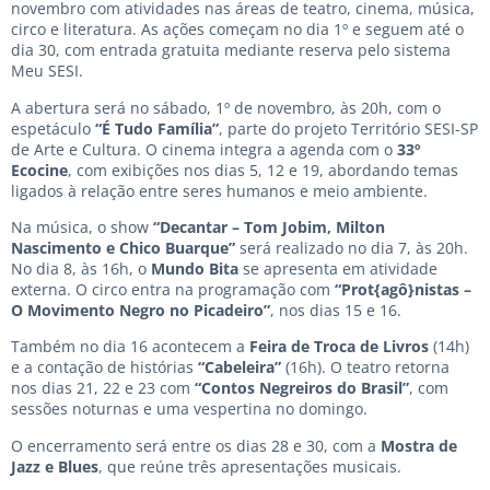
novembro com atividades nas áreas de teatro, cinema, música,
circo e literatura. As ações começam no dia 1º e seguem até o
dia 30, com entrada gratuita mediante reserva pelo sistema
Meu SESI.
A abertura será no sábado, 1º de novembro, às 20h, com o
espetáculo
“É Tudo Família”
, parte do projeto Território SESI-SP
de Arte e Cultura. O cinema integra a agenda com o
33º
Ecocine
, com exibições nos dias 5, 12 e 19, abordando temas
ligados à relação entre seres humanos e meio ambiente.
Na música, o show
“Decantar – Tom Jobim, Milton
Nascimento e Chico Buarque”
será realizado no dia 7, às 20h.
No dia 8, às 16h, o
Mundo Bita
se apresenta em atividade
externa. O circo entra na programação com
“Prot{agô}nistas –
O Movimento Negro no Picadeiro”
, nos dias 15 e 16.
Também no dia 16 acontecem a
Feira de Troca de Livros
(14h)
e a contação de histórias
“Cabeleira”
(16h). O teatro retorna
nos dias 21, 22 e 23 com
“Contos Negreiros do Brasil”
, com
sessões noturnas e uma vespertina no domingo.
O encerramento será entre os dias 28 e 30, com a
Mostra de
Jazz e Blues
, que reúne três apresentações musicais.