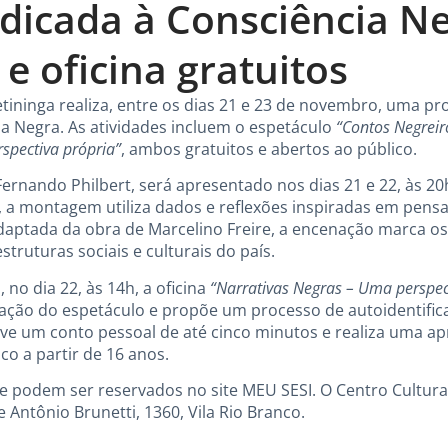
dicada à Consciência N
e oficina gratuitos
petininga realiza, entre os dias 21 e 23 de novembro, uma p
ia Negra. As atividades incluem o espetáculo
“Contos Negreir
spectiva própria”
, ambos gratuitos e abertos ao público.
Fernando Philbert, será apresentado nos dias 21 e 22, às 20h
a montagem utiliza dados e reflexões inspiradas em pensa
Adaptada da obra de Marcelino Freire, a encenação marca os
truturas sociais e culturais do país.
 no dia 22, às 14h, a oficina
“Narrativas Negras – Uma perspec
riação do espetáculo e propõe um processo de autoidentific
ve um conto pessoal de até cinco minutos e realiza uma apr
co a partir de 16 anos.
e podem ser reservados no site MEU SESI. O Centro Cultural
 Antônio Brunetti, 1360, Vila Rio Branco.