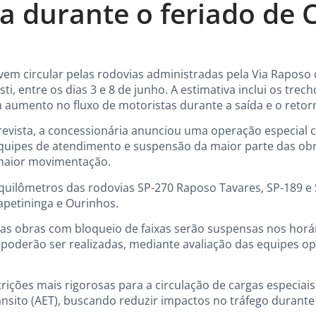
ga durante o feriado de 
evem circular pelas rodovias administradas pela Via Raposo 
i, entre os dias 3 e 8 de junho. A estimativa inclui os tre
m aumento no fluxo de motoristas durante a saída e o retor
evista, a concessionária anunciou uma operação especia
quipes de atendimento e suspensão da maior parte das obr
 maior movimentação.
quilômetros das rodovias SP-270 Raposo Tavares, SP-189 e 
apetininga e Ourinhos.
as obras com bloqueio de faixas serão suspensas nos horár
poderão ser realizadas, mediante avaliação das equipes op
ições mais rigorosas para a circulação de cargas especiais
ânsito (AET), buscando reduzir impactos no tráfego durant