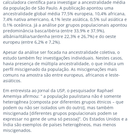
calculadora científica para investigar a ancestralidade média
da população de São Paulo. A publicação apontou uma
ancestralidade global média 77,5% europeia, 10,4% africana,
7,4% nativa americano, 4,1% leste asiática, 0,5% sul asiática e
0,1% oceânica. Já a análise por grupos populacionais apontou
predominância basca/ibéria (entre 33,9% e 37,9%),
albânia/itália/sardenha (entre 22,3% e 26,7%) e do oeste
europeu (entre 6,2% e 7,2%).
Apesar da análise ser focada na ancestralidade coletiva, o
estudo também fez investigações individuais. Nestes casos,
havia presença de múltipla ancestralidade, o que indica um
perfil miscigenado da população. As miscigenações mais
comuns na amostra são entre europeus, africanos e leste-
asiáticos.
Em entrevista ao Jornal da USP, o pesquisador Raphael
Amemiya afirmou: “ a população paulistana não é somente
heterogênea [composta por diferentes grupos étnicos – que
podem ou não ser isolados um do outro], mas também
miscigenada [diferentes grupos populacionais podem se
expressar no gene de uma só pessoa]”. Os Estados Unidos e a
Índia são exemplos de países heterogêneos, mas menos
miscigenados.