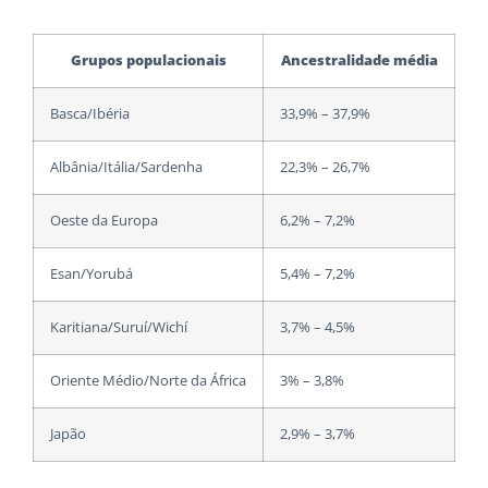
Grupos populacionais
Ancestralidade média
Basca/Ibéria
33,9% – 37,9%
Albânia/Itália/Sardenha
22,3% – 26,7%
Oeste da Europa
6,2% – 7,2%
Esan/Yorubá
5,4% – 7,2%
Karitiana/Suruí/Wichí
3,7% – 4,5%
Oriente Médio/Norte da África
3% – 3,8%
Japão
2,9% – 3,7%