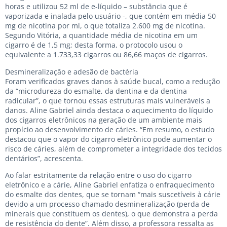
horas e utilizou 52 ml de e-líquido – substância que é
vaporizada e inalada pelo usuário -, que contém em média 50
mg de nicotina por ml, o que totaliza 2.600 mg de nicotina.
Segundo Vitória, a quantidade média de nicotina em um
cigarro é de 1,5 mg; desta forma, o protocolo usou o
equivalente a 1.733,33 cigarros ou 86,66 maços de cigarros.
Desmineralização e adesão de bactéria
Foram verificados graves danos à saúde bucal, como a redução
da “microdureza do esmalte, da dentina e da dentina
radicular”, o que tornou essas estruturas mais vulneráveis a
danos. Aline Gabriel ainda destaca o aquecimento do líquido
dos cigarros eletrônicos na geração de um ambiente mais
propício ao desenvolvimento de cáries. “Em resumo, o estudo
destacou que o vapor do cigarro eletrônico pode aumentar o
risco de cáries, além de comprometer a integridade dos tecidos
dentários”, acrescenta.
Ao falar estritamente da relação entre o uso do cigarro
eletrônico e a cárie, Aline Gabriel enfatiza o enfraquecimento
do esmalte dos dentes, que se tornam “mais suscetíveis à cárie
devido a um processo chamado desmineralização (perda de
minerais que constituem os dentes), o que demonstra a perda
de resistência do dente”. Além disso, a professora ressalta as