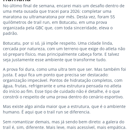
No último final de semana, encarei mais um desafio dentro de
uma meta ousada que tracei para 2026: completar uma
maratona ou ultramaratona por mês. Desta vez, foram 55
quilômetros de trail run, em Botucatu, em uma prova
organizada pela GBC que, com toda sinceridade, eleva o
padrão.
Botucatu, por si só, já impõe respeito. Uma cidade linda,
cercada por natureza, com um terreno que exige do atleta não
só preparo físico, mas principalmente cabeça forte. E talvez
seja justamente esse ambiente que transforme tudo.
A prova foi dura, como uma ultra tem que ser. Mas também foi
justa. E aqui fica um ponto que precisa ser destacado:
organização impecável. Pontos de hidratação completos, com
água, frutas, refrigerante e uma estrutura pensada no atleta
do início ao fim. Esse tipo de cuidado não é detalhe, é o que
constrói o respeito de uma prova dentro do cenário esportivo.
Mas existe algo ainda maior que a estrutura, que é o ambiente
humano. É aqui que o trail run se diferencia.
Sem romantizar demais, mas já sendo bem direto: a galera do
trail é, sim, diferente. Mais leve, mais acessível, mais empática.