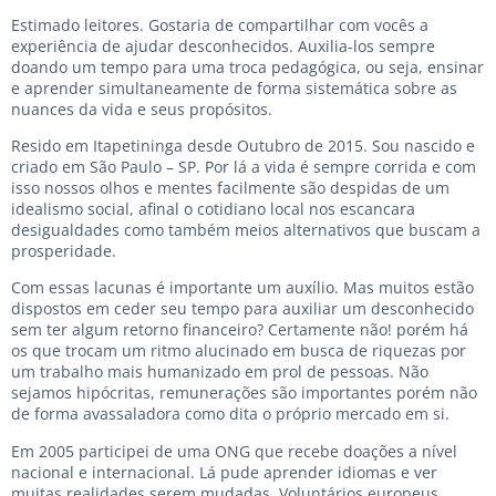
Estimado leitores. Gostaria de compartilhar com vocês a
experiência de ajudar desconhecidos. Auxilia-los sempre
doando um tempo para uma troca pedagógica, ou seja, ensinar
e aprender simultaneamente de forma sistemática sobre as
nuances da vida e seus propósitos.
Resido em Itapetininga desde Outubro de 2015. Sou nascido e
criado em São Paulo – SP. Por lá a vida é sempre corrida e com
isso nossos olhos e mentes facilmente são despidas de um
idealismo social, afinal o cotidiano local nos escancara
desigualdades como também meios alternativos que buscam a
prosperidade.
Com essas lacunas é importante um auxílio. Mas muitos estão
dispostos em ceder seu tempo para auxiliar um desconhecido
sem ter algum retorno financeiro? Certamente não! porém há
os que trocam um ritmo alucinado em busca de riquezas por
um trabalho mais humanizado em prol de pessoas. Não
sejamos hipócritas, remunerações são importantes porém não
de forma avassaladora como dita o próprio mercado em si.
Em 2005 participei de uma ONG que recebe doações a nível
nacional e internacional. Lá pude aprender idiomas e ver
muitas realidades serem mudadas. Voluntários europeus,