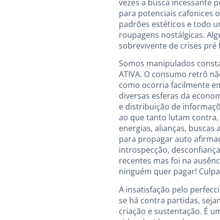
vezes a busca incessante
para potenciais cafonices 
padrões estéticos e todo u
roupagens nostálgicas. Al
sobrevivente de crises pré 
Somos manipulados consta
ATIVA. O consumo retrô nã
como ocorria facilmente em
diversas esferas da econom
e distribuição de informa
ao que tanto lutam contra,
energias, alianças, buscas 
para propagar auto afirma
introspecção, desconfianç
recentes mas foi na ausên
ninguém quer pagar! Culpar
A insatisfação pelo perfe
se há contra partidas, seja
criação e sustentação. É 