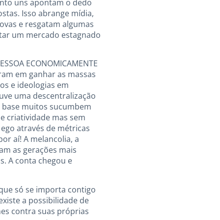
anto uns apontam o dedo
stas. Isso abrange mídia,
 novas e resgatam algumas
entar um mercado estagnado
ja PESSOA ECONOMICAMENTE
saram em ganhar as massas
os e ideologias em
houve uma descentralização
sem base muitos sucumbem
 e criatividade mas sem
e ego através de métricas
 aí! A melancolia, a
pam as gerações mais
s. A conta chegou e
que só se importa contigo
existe a possibilidade de
es contra suas próprias