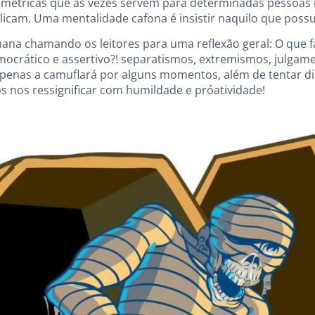
e métricas que as vezes servem para determinadas pessoas
licam. Uma mentalidade cafona é insistir naquilo que possui
mana chamando os leitores para uma reflexão geral: O qu
ocrático e assertivo?! separatismos, extremismos, julgamen
apenas a camuflará por alguns momentos, além de tentar d
 nos ressignificar com humildade e próatividade!