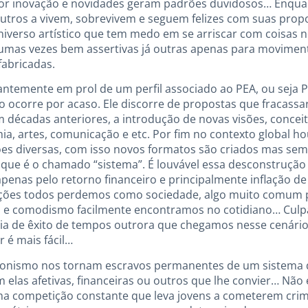
 por inovação e novidades geram padrões duvidosos… Enqu
outros a vivem, sobrevivem e seguem felizes com suas propo
niverso artístico que tem medo em se arriscar com coisas
gumas vezes bem assertivas já outras apenas para movim
fabricadas.
ntemente em prol de um perfil associado ao PEA, ou se
o ocorre por acaso. Ele discorre de propostas que fracas
 décadas anteriores, a introdução de novas visões, conceit
ia, artes, comunicação e etc. Por fim no contexto global 
ções diversas, com isso novos formatos são criados mas 
 que é o chamado “sistema”. É louvável essa desconstrução
apenas pelo retorno financeiro e principalmente inflação d
ções todos perdemos como sociedade, algo muito comum por
a e comodismo facilmente encontramos no cotidiano… Cul
cia de êxito de tempos outrora que chegamos nesse cenário
 é mais fácil…
ccionismo nos tornam escravos permanentes de um sistema 
m elas afetivas, financeiras ou outros que lhe convier… Não 
uma competição constante que leva jovens a cometerem crim