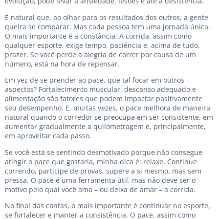
evolução, pode levar à ansiedade, lesões e até à desistência.
É natural que, ao olhar para os resultados dos outros, a gente
queira se comparar. Mas cada pessoa tem uma jornada única.
O mais importante é a constância. A corrida, assim como
qualquer esporte, exige tempo, paciência e, acima de tudo,
prazer. Se você perde a alegria de correr por causa de um
número, está na hora de repensar.
Em vez de se prender ao pace, que tal focar em outros
aspectos? Fortalecimento muscular, descanso adequado e
alimentação são fatores que podem impactar positivamente
seu desempenho. E, muitas vezes, o pace melhora de maneira
natural quando o corredor se preocupa em ser consistente, em
aumentar gradualmente a quilometragem e, principalmente,
em aproveitar cada passo.
Se você está se sentindo desmotivado porque não consegue
atingir o pace que gostaria, minha dica é: relaxe. Continue
correndo, participe de provas, supere a si mesmo, mas sem
pressa. O pace é uma ferramenta útil, mas não deve ser o
motivo pelo qual você ama – ou deixa de amar – a corrida.
No final das contas, o mais importante é continuar no esporte,
se fortalecer e manter a consistência. O pace, assim como