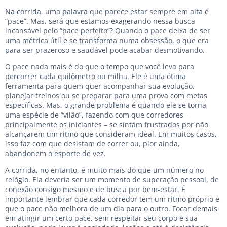
Na corrida, uma palavra que parece estar sempre em alta é
“pace”. Mas, será que estamos exagerando nessa busca
incansável pelo “pace perfeito”? Quando o pace deixa de ser
uma métrica útil e se transforma numa obsessão, o que era
para ser prazeroso e saudável pode acabar desmotivando.
O pace nada mais é do que o tempo que você leva para
percorrer cada quilômetro ou milha. Ele é uma ótima
ferramenta para quem quer acompanhar sua evolução,
planejar treinos ou se preparar para uma prova com metas
específicas. Mas, o grande problema é quando ele se torna
uma espécie de “vilão”, fazendo com que corredores –
principalmente os iniciantes – se sintam frustrados por não
alcançarem um ritmo que consideram ideal. Em muitos casos,
isso faz com que desistam de correr ou, pior ainda,
abandonem o esporte de vez.
A corrida, no entanto, é muito mais do que um número no
relógio. Ela deveria ser um momento de superação pessoal, de
conexão consigo mesmo e de busca por bem-estar. É
importante lembrar que cada corredor tem um ritmo próprio e
que o pace não melhora de um dia para o outro. Focar demais
em atingir um certo pace, sem respeitar seu corpo e sua