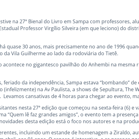
stive na 27ª Bienal do Livro em Sampa com professores, alu
adual Professor Virgílio Silveira (em que leciono) do distr
ro há quase 30 anos, mais precisamente no ano de 1996 quan
 da Vila Guilherme ao lado da rodoviária do Tietê.
vro acontece no gigantesco pavilhão do Anhembi na mesma r
, feriado da independência, Sampa estava “bombando” de 
 (infelizmente) na Av Paulista, a shows de Sepultura, The W
… Levamos cansativas de 4 horas para chegar ao evento, ma
isitantes nesta 27ª edição que começou na sexta-feira (6) e v
ma “Quem lê faz grandes amigos”, o evento tem a presença 
 novidades desta edição está o foco nos autores e na produç
erentes, incluindo um estande de homenagem a Ziraldo, au