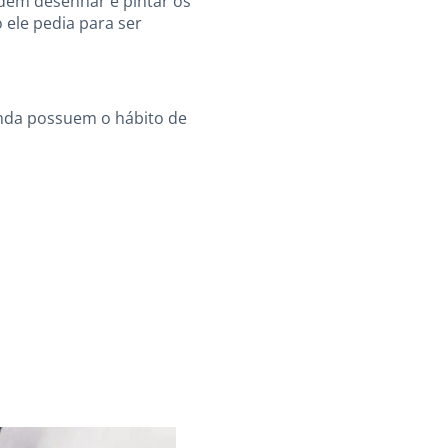
odem desenhar e pintar os
ele pedia para ser
inda possuem o hábito de