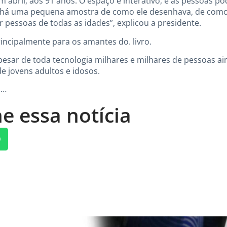
abril, aos 91 anos. O espaço é interativo, e as pessoas p
i há uma pequena amostra de como ele desenhava, de como 
r pessoas de todas as idades”, explicou a presidente.
rincipalmente para os amantes do. livro.
pesar de toda tecnologia milhares e milhares de pessoas a
sde jovens adultos e idosos.
 …
e essa notícia