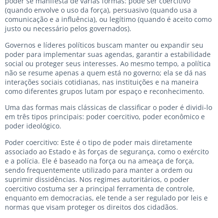
poder se manifesta de várias formas: pode ser coercitivo
(quando envolve o uso da força), persuasivo (quando usa a
comunicação e a influência), ou legítimo (quando é aceito como
justo ou necessário pelos governados).
Governos e líderes políticos buscam manter ou expandir seu
poder para implementar suas agendas, garantir a estabilidade
social ou proteger seus interesses. Ao mesmo tempo, a política
não se resume apenas a quem está no governo; ela se dá nas
interações sociais cotidianas, nas instituições e na maneira
como diferentes grupos lutam por espaço e reconhecimento.
Uma das formas mais clássicas de classificar o poder é dividi-lo
em três tipos principais: poder coercitivo, poder econômico e
poder ideológico.
Poder coercitivo: Este é o tipo de poder mais diretamente
associado ao Estado e às forças de segurança, como o exército
e a polícia. Ele é baseado na força ou na ameaça de força,
sendo frequentemente utilizado para manter a ordem ou
suprimir dissidências. Nos regimes autoritários, o poder
coercitivo costuma ser a principal ferramenta de controle,
enquanto em democracias, ele tende a ser regulado por leis e
normas que visam proteger os direitos dos cidadãos.