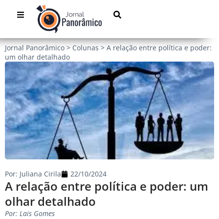
Jornal Panorâmico
>
Colunas
>
A relação entre política e poder:
um olhar detalhado
Por:
Juliana Cirila
22/10/2024
A relação entre política e poder: um
olhar detalhado
Por: Lais Gomes