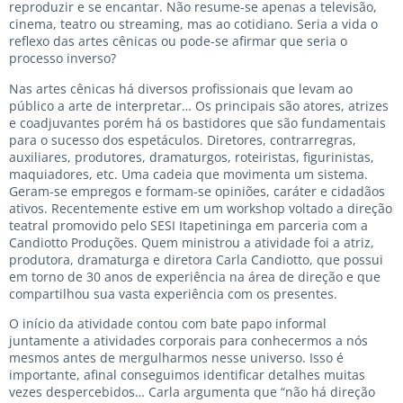
reproduzir e se encantar. Não resume-se apenas a televisão,
cinema, teatro ou streaming, mas ao cotidiano. Seria a vida o
reflexo das artes cênicas ou pode-se afirmar que seria o
processo inverso?
Nas artes cênicas há diversos profissionais que levam ao
público a arte de interpretar… Os principais são atores, atrizes
e coadjuvantes porém há os bastidores que são fundamentais
para o sucesso dos espetáculos. Diretores, contrarregras,
auxiliares, produtores, dramaturgos, roteiristas, figurinistas,
maquiadores, etc. Uma cadeia que movimenta um sistema.
Geram-se empregos e formam-se opiniões, caráter e cidadãos
ativos. Recentemente estive em um workshop voltado a direção
teatral promovido pelo SESI Itapetininga em parceria com a
Candiotto Produções. Quem ministrou a atividade foi a atriz,
produtora, dramaturga e diretora Carla Candiotto, que possui
em torno de 30 anos de experiência na área de direção e que
compartilhou sua vasta experiência com os presentes.
O início da atividade contou com bate papo informal
juntamente a atividades corporais para conhecermos a nós
mesmos antes de mergulharmos nesse universo. Isso é
importante, afinal conseguimos identificar detalhes muitas
vezes despercebidos… Carla argumenta que “não há direção