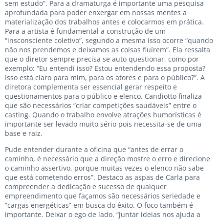
sem estudo”. Para a dramaturga é importante uma pesquisa
aprofundada para poder enxergar em nossas mentes a
materialização dos trabalhos antes e colocarmos em prática.
Para a artista é fundamental a construção de um
“insconsciente coletivo”, segundo a mesma isso ocorre “quando
não nos prendemos e deixamos as coisas fluírem”. Ela ressalta
que o diretor sempre precisa se auto questionar, como por
exemplo: “Eu entendi isso? Estou entendendo essa proposta?
Isso está claro para mim, para os atores e para o público?”. A
diretora complementa ser essencial gerar respeito e
questionamentos para o público e elenco. Candiotto finaliza
que são necessários “criar competições saudáveis” entre o
casting. Quando o trabalho envolve atrações humorísticas é
importante ser levado muito sério pois necessita-se de uma
base e raiz.
Pude entender durante a oficina que “antes de errar o
caminho, é necessário que a direção mostre o erro e direcione
o caminho assertivo, porque muitas vezes o elenco não sabe
que está cometendo erros”. Destaco as aspas de Carla para
compreender a dedicação e sucesso de qualquer
empreendimento que façamos são necessários seriedade e
“cargas energéticas” em busca do êxito. O foco também é
importante. Deixar o ego de lado. “juntar ideias nos ajuda a