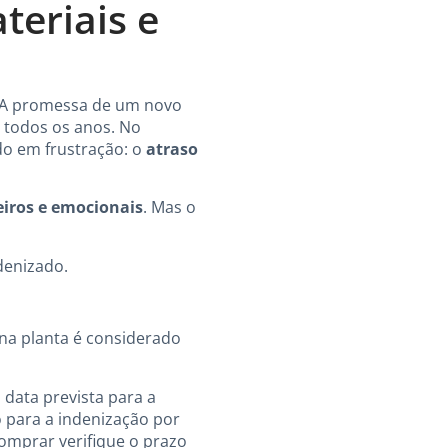
teriais e
s. A promessa de um novo
s todos os anos. No
do em frustração: o
atraso
eiros e emocionais
. Mas o
denizado.
na planta é considerado
 data prevista para a
 para a indenização por
comprar verifique o prazo