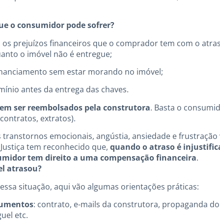
que o consumidor pode sofrer?
o os prejuízos financeiros que o comprador tem com o atra
anto o imóvel não é entregue;
inanciamento sem estar morando no imóvel;
antes da entrega das chaves.
em ser reembolsados pela construtora
. Basta o consumi
ontratos, extratos).
s transtornos emocionais, angústia, ansiedade e frustração 
 Justiça tem reconhecido que,
quando o atraso é injustifi
umidor tem direito a uma compensação financeira
.
el atrasou?
essa situação, aqui vão algumas orientações práticas:
cumentos
: contrato, e-mails da construtora, propaganda do
uel etc.