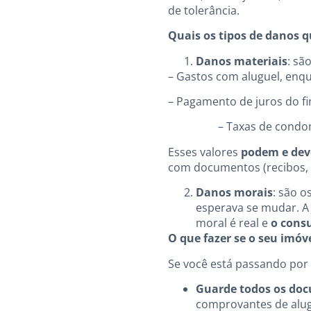
de tolerância.
Quais os tipos de danos 
Danos materiais
: sã
– Gastos com aluguel, enqu
– Pagamento de juros do f
– Taxas de condomínio 
Esses valores
podem e dev
com documentos (recibos, c
Danos morais
: são o
esperava se mudar. A
moral é real e
o cons
O que fazer se o seu imóv
Se você está passando por 
Guarde todos os do
comprovantes de alug