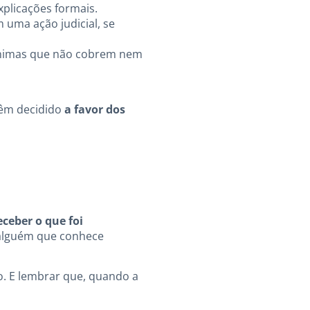
xplicações formais.
m uma ação judicial, se
ínimas que não cobrem nem
 têm decidido
a favor dos
eceber o que foi
u alguém que conhece
o. E lembrar que, quando a