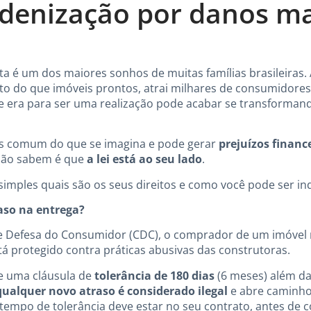
indenização por danos ma
ta é um dos maiores sonhos de muitas famílias brasileira
ato do que imóveis prontos, atrai milhares de consumidore
ue era para ser uma realização pode acabar se transforman
ais comum do que se imagina e pode gerar
prejuízos financ
não sabem é que
a lei está ao seu lado
.
imples quais são os seus direitos e como você pode ser in
raso na entrega?
 Defesa do Consumidor (CDC), o comprador de um imóvel 
stá protegido contra práticas abusivas das construtoras.
te uma cláusula de
tolerância de 180 dias
(6 meses) além da
qualquer novo atraso é considerado ilegal
e abre caminho
tempo de tolerância deve estar no seu contrato, antes de 