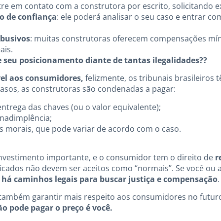
tre em contato com a construtora por escrito, solicitando e
o de confiança
: ele poderá analisar o seu caso e entrar co
abusivos
: muitas construtoras oferecem compensações m
ais.
 e seu posicionamento diante de tantas ilegalidades??
vel aos consumidores,
felizmente, os tribunais brasileiros
casos, as construtoras são condenadas a pagar:
entrega das chaves (ou o valor equivalente);
inadimplência;
s morais, que pode variar de acordo com o caso.
vestimento importante, e o consumidor tem o direito de
r
tificados não devem ser aceitos como “normais”. Se você o
 há caminhos legais para buscar justiça e compensação
.
é também garantir mais respeito aos consumidores no futur
o pode pagar o preço é você.