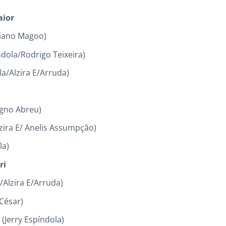
aior
riano Magoo)
dola/Rodrigo Teixeira)
la/Alzira E/Arruda)
agno Abreu)
lzira E/ Anelis Assumpção)
la)
ri
/Alzira E/Arruda)
 César)
Jerry Espíndola)