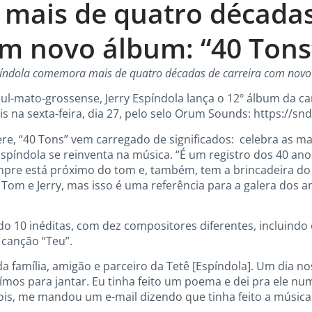
mais de quatro décadas
om novo álbum: “40 Tons
spíndola comemora mais de quatro décadas de carreira com novo
ul-mato-grossense, Jerry Espíndola lança o 12º álbum da ca
is na sexta-feira, dia 27, pelo selo Orum Sounds:
https://sn
e, “40 Tons” vem carregado de significados: celebra as ma
Espíndola se reinventa na música. “É um registro dos 40 ano
mpre está próximo do tom e, também, tem a brincadeira do
Tom e Jerry, mas isso é uma referência para a galera dos a
ndo 10 inéditas, com dez compositores diferentes, incluindo
 canção “Teu”.
da família, amigão e parceiro da Tetê [Espíndola]. Um dia 
aímos para jantar. Eu tinha feito um poema e dei pra ele nu
is, me mandou um e-mail dizendo que tinha feito a música.