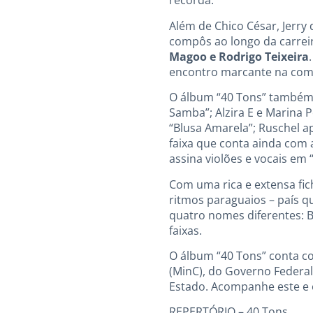
recorda.
Além de Chico César, Jerry
compôs ao longo da carreir
Magoo e Rodrigo Teixeira
encontro marcante na comp
O álbum “40 Tons” também 
Samba”; Alzira E e Marina 
“Blusa Amarela”; Ruschel ap
faixa que conta ainda com 
assina violões e vocais em 
Com uma rica e extensa fic
ritmos paraguaios – país q
quatro nomes diferentes: B
faixas.
O álbum “40 Tons” conta co
(MinC), do Governo Federal
Estado. Acompanhe este e o
REPERTÓRIO – 40 Tons