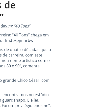
 de
”
 álbum: “40 Tons”
rreira: “40 Tons” chega em
do.ffm.to/pjmnrbw
is de quatro décadas que o
s de carreira, com este
 meu nome artístico com o
nos 80 e 90”, comenta
 o grande Chico César, com
nos encontramos no estúdio
m guardanapo. Ele leu,
 Foi um privilégio enorme”,