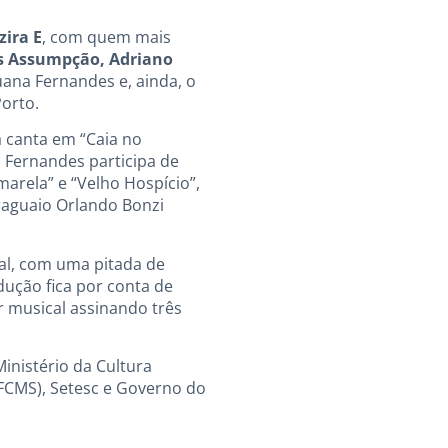
zira E
, com quem mais
s Assumpção, Adriano
na Fernandes e, ainda, o
orto.
 canta em “Caia no
a Fernandes participa de
marela” e “Velho Hospício”,
araguaio Orlando Bonzi
al, com uma pitada de
dução fica por conta de
r musical assinando três
inistério da Cultura
(FCMS), Setesc e Governo do
.