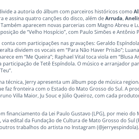
 divide a autoria do álbum com parceiros históricos como
Al
a e assina quatro canções do disco, além de
Arruda
,
Aneli
. Também aparecem novas parcerias com Magno Abreu e Lua
osição de “Velho Hospício”, com Paulo Simões e Antônio P
conta com participações nas gravações: Geraldo Espíndola
Peralta dividem os vocais em “Para Não Haver Prisão”; Luan
arece em “Me Queira”; Raphael Vital toca viola em “Blusa A
a participação de Tetê Espíndola. O músico e arranjador p
“Teu”.
ha técnica, Jerry apresenta um álbum pop de música region
ue faz fronteira com o Estado do Mato Grosso do Sul. A pro
runo Villa Maior, Ju Souc e Júlio Queiroz, com cada produto
m financiamento da Lei Paulo Gustavo (LPG), por meio do M
, via edital da Fundação de Cultura de Mato Grosso do Sul 
utros trabalhos do artista no Instagram (@jerryespindola)