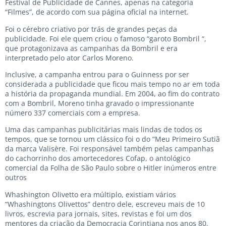
Festival de Publicidade de Cannes, apenas na categoria
“Filmes”, de acordo com sua página oficial na internet.
Foi o cérebro criativo por trás de grandes peças da
publicidade. Foi ele quem criou o famoso “garoto Bombril “,
que protagonizava as campanhas da Bombril e era
interpretado pelo ator Carlos Moreno.
Inclusive, a campanha entrou para o Guinness por ser
considerada a publicidade que ficou mais tempo no ar em toda
a história da propaganda mundial. Em 2004, ao fim do contrato
com a Bombril, Moreno tinha gravado o impressionante
número 337 comerciais com a empresa.
Uma das campanhas publicitárias mais lindas de todos os
tempos, que se tornou um clássico foi o do “Meu Primeiro Sutiã
da marca Valisère. Foi responsável também pelas campanhas
do cachorrinho dos amortecedores Cofap, o antológico
comercial da Folha de São Paulo sobre o Hitler inúmeros entre
outros
Whashington Olivetto era múltiplo, existiam vários
“Whashingtons Olivettos” dentro dele, escreveu mais de 10
livros, escrevia para jornais, sites, revistas e foi um dos
mentores da criação da Democracia Corintiana nos anos 80,