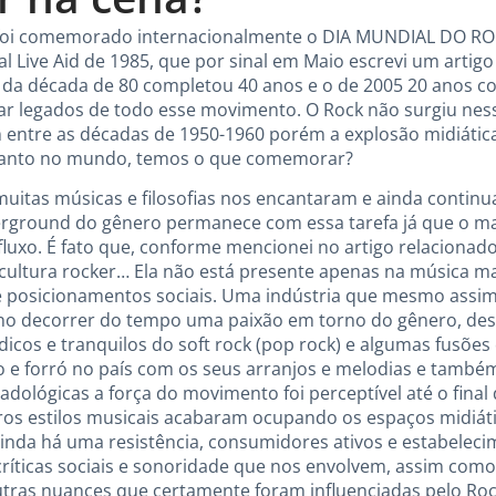
foi comemorado internacionalmente o DIA MUNDIAL DO ROCK
l Live Aid de 1985, que por sinal em Maio escrevi um arti
to da década de 80 completou 40 anos e o de 2005 20 anos
rgar legados de todo esse movimento. O Rock não surgiu ne
 entre as décadas de 1950-1960 porém a explosão midiática
quanto no mundo, temos o que comemorar?
muitas músicas e filosofias nos encantaram e ainda conti
erground do gênero permanece com essa tarefa já que o m
luxo. É fato que, conforme mencionei no artigo relacionado 
 cultura rocker… Ela não está presente apenas na música m
e posicionamentos sociais. Uma indústria que mesmo assi
no decorrer do tempo uma paixão em torno do gênero, de
icos e tranquilos do soft rock (pop rock) e algumas fusõe
o e forró no país com os seus arranjos e melodias e també
dológicas a força do movimento foi perceptível até o final 
ros estilos musicais acabaram ocupando os espaços midiát
inda há uma resistência, consumidores ativos e estabeleci
 críticas sociais e sonoridade que nos envolvem, assim co
utras nuances que certamente foram influenciadas pelo Roc