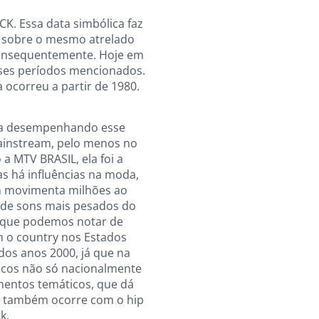
. Essa data simbólica faz
go sobre o mesmo atrelado
 consequentemente. Hoje em
sses períodos mencionados.
 ocorreu a partir de 1980.
nua desempenhando esse
ainstream, pelo menos no
a MTV BRASIL, ela foi a
as há influências na moda,
m movimenta milhões ao
sde sons mais pesados do
s que podemos notar de
m o country nos Estados
dos anos 2000, já que na
icos não só nacionalmente
mentos temáticos, que dá
mo também ocorre com o hip
k.