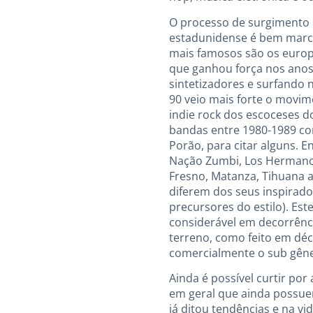
O processo de surgimento d
estadunidense é bem marc
mais famosos são os europe
que ganhou força nos anos
sintetizadores e surfando 
90 veio mais forte o movi
indie rock dos escoceses do
bandas entre 1980-1989 com
Porão, para citar alguns. 
Nação Zumbi, Los Hermanos
Fresno, Matanza, Tihuana 
diferem dos seus inspirado
precursores do estilo). E
considerável em decorrênci
terreno, como feito em déc
comercialmente o sub gên
Ainda é possível curtir po
em geral que ainda possue
já ditou tendências e na v