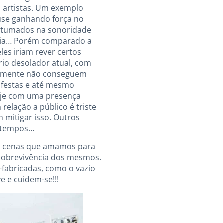
 artistas. Um exemplo
ouse ganhando força no
ostumados na sonoridade
adia… Porém comparado a
es iriam rever certos
rio desolador atual, com
lizmente não conseguem
 festas e até mesmo
 hoje com uma presença
relação a público é triste
 mitigar isso. Outros
s tempos…
as cenas que amamos para
 sobrevivência dos mesmos.
-fabricadas, como o vazio
 e cuidem-se!!!