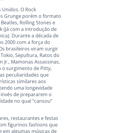
s Unidos. O Rock
ós Grunge porém o formato
eatles, Rolling Stones e
 (Já com a introdução de
nica). Durante a década de
os 2000 com a força do
s brasileiros viram surgir
Tokio, Sepultura, Ratos do
wn Jr., Mamonas Assassinas,
o surgimento de Pitty,
as peculiaridades que
sticas similares aos
o tendo uma longevidade
o invés de prepararem o
lidade no qual “cansou”
res, restaurantes e festas
om figurinos fashions que
nte em algumas músicas de