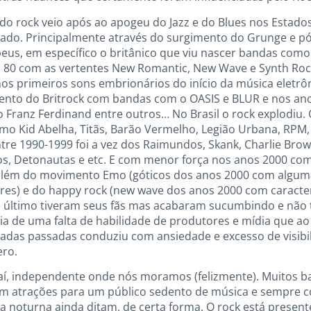
o rock veio após ao apogeu do Jazz e do Blues nos Estado
ado. Principalmente através do surgimento do Grunge e p
us, em específico o britânico que viu nascer bandas como B
 80 com as vertentes New Romantic, New Wave e Synth Rock
nos primeiros sons embrionários do início da música eletrô
mento do Britrock com bandas com o OASIS e BLUR e nos an
 Franz Ferdinand entre outros… No Brasil o rock explodiu. O
o Kid Abelha, Titãs, Barão Vermelho, Legião Urbana, RPM, 
Entre 1990-1999 foi a vez dos Raimundos, Skank, Charlie Bro
, Detonautas e etc. E com menor força nos anos 2000 com 
além do movimento Emo (góticos dos anos 2000 com algum
res) e do happy rock (new wave dos anos 2000 com caracterí
ste último tiveram seus fãs mas acabaram sucumbindo e nã
a de uma falta de habilidade de produtores e mídia que a
adas passadas conduziu com ansiedade e excesso de visibi
ero.
r aí, independente onde nós moramos (felizmente). Muitos ba
m atrações para um público sedento de música e sempre c
ida noturna ainda ditam, de certa forma. O rock está prese