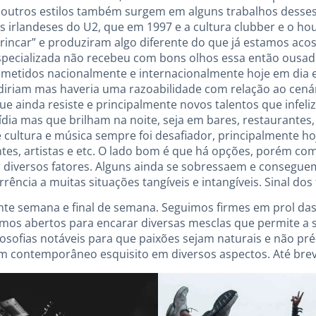
o outros estilos também surgem em alguns trabalhos desses
 irlandeses do U2, que em 1997 e a cultura clubber e o h
rincar” e produziram algo diferente do que já estamos ac
 especializada não recebeu com bons olhos essa então ous
metidos nacionalmente e internacionalmente hoje em dia el
diriam mas haveria uma razoabilidade com relação ao cená
e ainda resiste e principalmente novos talentos que infe
ia mas que brilham na noite, seja em bares, restaurantes,
 de cultura e música sempre foi desafiador, principalmente
tes, artistas e etc. O lado bom é que há opções, porém com 
or diversos fatores. Alguns ainda se sobressaem e conseguem
ência a muitas situações tangíveis e intangíveis. Sinal do
nte semana e final de semana. Seguimos firmes em prol d
jamos abertos para encarar diversas mesclas que permite a
osofias notáveis para que paixões sejam naturais e não pré
 contemporâneo esquisito em diversos aspectos. Até breve