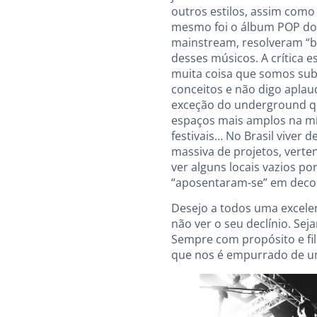
outros estilos, assim com
mesmo foi o álbum POP dos
mainstream, resolveram “b
desses músicos. A crítica
muita coisa que somos sub
conceitos e não digo aplau
exceção do underground qu
espaços mais amplos na míd
festivais… No Brasil viver
massiva de projetos, verten
ver alguns locais vazios p
“aposentaram-se” em decorr
Desejo a todos uma excele
não ver o seu declínio. Se
Sempre com propósito e fil
que nos é empurrado de um