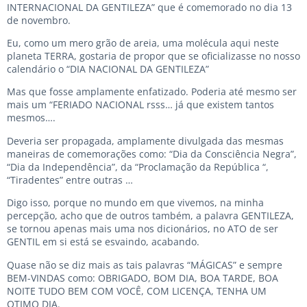
INTERNACIONAL DA GENTILEZA” que é comemorado no dia 13
de novembro.
Eu, como um mero grão de areia, uma molécula aqui neste
planeta TERRA, gostaria de propor que se oficializasse no nosso
calendário o “DIA NACIONAL DA GENTILEZA”
Mas que fosse amplamente enfatizado. Poderia até mesmo ser
mais um “FERIADO NACIONAL rsss… já que existem tantos
mesmos….
Deveria ser propagada, amplamente divulgada das mesmas
maneiras de comemorações como: “Dia da Consciência Negra”,
“Dia da Independência”, da “Proclamação da República “,
“Tiradentes” entre outras …
Digo isso, porque no mundo em que vivemos, na minha
percepção, acho que de outros também, a palavra GENTILEZA,
se tornou apenas mais uma nos dicionários, no ATO de ser
GENTIL em si está se esvaindo, acabando.
Quase não se diz mais as tais palavras “MÁGICAS” e sempre
BEM-VINDAS como: OBRIGADO, BOM DIA, BOA TARDE, BOA
NOITE TUDO BEM COM VOCÊ, COM LICENÇA, TENHA UM
OTIMO DIA.