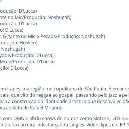
a
rodução: D’Lucca)
gante no Mic/Produção: Noshugah)
rodução: D’Lucca)
o: D’Lucca)
t. Gigante no Mic e Pecaos/Produção: Noshugah)
/Produção: Hosken)
: Noshugah)
Kayode/Produção: D’Lucca)
e Mcee/Produção: D’Lucca)
ução: D’Lucca)
 em Itapevi, na região metropolitana de São Paulo, Alemar 
cais, que vão do reggae ao gospel, passando pelo jazz e pel
ra a construção da identidade artística que desenvolve of
ia ao lado de Rafael Miranda.
lco com DMN e abriu shows de nomes como Síntese, DBS e a 
indo na carreira solo, lançando singles, videoclipes e o EP “