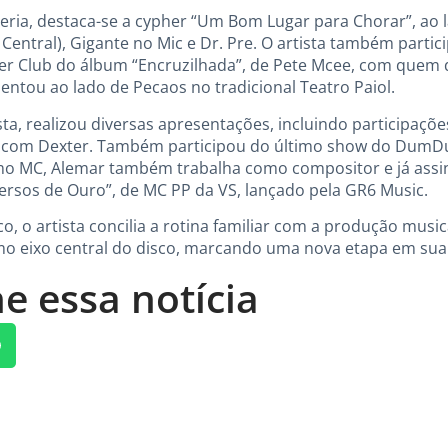
eria, destaca-se a cypher “Um Bom Lugar para Chorar”, ao 
ntral), Gigante no Mic e Dr. Pre. O artista também partic
r Club do álbum “Encruzilhada”, de Pete Mcee, com quem di
entou ao lado de Pecaos no tradicional Teatro Paiol.
sta, realizou diversas apresentações, incluindo participaçõe
co com Dexter. Também participou do último show do DumD
mo MC, Alemar também trabalha como compositor e já assin
ersos de Ouro”, de MC PP da VS, lançado pela GR6 Music.
pico, o artista concilia a rotina familiar com a produção mus
 eixo central do disco, marcando uma nova etapa em sua tr
e essa notícia