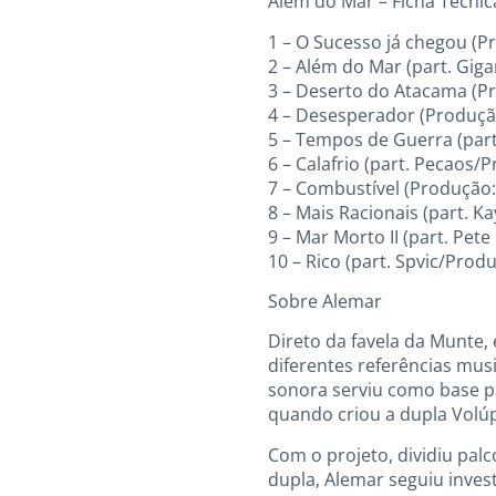
Além do Mar – Ficha Técnic
1 – O Sucesso já chegou (P
2 – Além do Mar (part. Gi
3 – Deserto do Atacama (P
4 – Desesperador (Produçã
5 – Tempos de Guerra (par
6 – Calafrio (part. Pecaos
7 – Combustível (Produção
8 – Mais Racionais (part. 
9 – Mar Morto II (part. Pet
10 – Rico (part. Spvic/Prod
Sobre Alemar
Direto da favela da Munte,
diferentes referências musi
sonora serviu como base pa
quando criou a dupla Volúp
Com o projeto, dividiu pa
dupla, Alemar seguiu invest