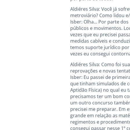
Aldiéres Silva: Você já sof
metroviário? Como lidou e/
Isber: Olha… Por parte dos
públicos e movimentos. Lo
vezes que eu precisei pass
medidas cabíveis e conduz
temos suporte jurídico por
vezes eu consegui contorna
Aldiéres Silva: Como foi s
reprovações e novas tentat
Isber: Eu passei de primeir
que tinham simulados de c
Aptidão Física) no qual eu
precisamos ter um bom cond
um outro concurso também,
precisei me preparar. Em 
grande em relação as matér
regimentos e procedimentos 
consegui passar nesse 1º 