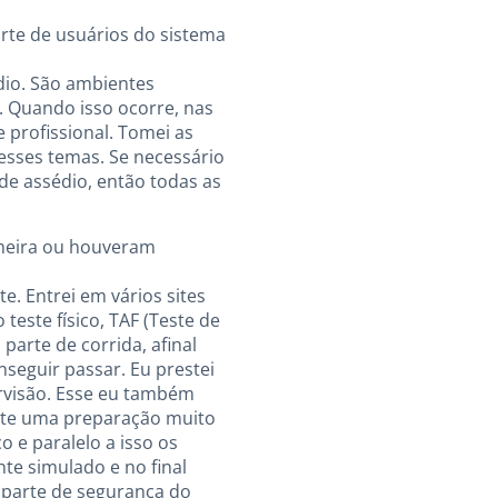
arte de usuários do sistema
édio. São ambientes
. Quando isso ocorre, nas
 profissional. Tomei as
esses temas. Se necessário
de assédio, então todas as
imeira ou houveram
e. Entrei em vários sites
ste físico, TAF (Teste de
arte de corrida, afinal
seguir passar. Eu prestei
rvisão. Esse eu também
arte uma preparação muito
 e paralelo a isso os
nte simulado e no final
 parte de segurança do