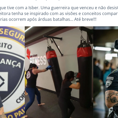
 que tive com a Isber. Uma guerreira que venceu e não desis
leitora tenha se inspirado com as visões e conceitos compar
órias ocorrem após árduas batalhas… Até breve!!!