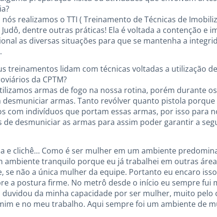
ia?
s nós realizamos o TTI ( Treinamento de Técnicas de Imobili
 Judô, dentre outras práticas! Ela é voltada a contenção e i
onal as diversas situações para que se mantenha a integrid
.
eus treinamentos lidam com técnicas voltadas a utilização 
rroviários da CPTM?
utilizamos armas de fogo na nossa rotina, porém durante o
 desmuniciar armas. Tanto revólver quanto pistola porqu
com indivíduos que portam essas armas, por isso para n
 de desmuniciar as armas para assim poder garantir a seg
ássica e clichê… Como é ser mulher em um ambiente predomi
m ambiente tranquilo porque eu já trabalhei em outras áre
 se não a única mulher da equipe. Portanto eu encaro isso
 a postura firme. No metrô desde o início eu sempre fui 
 duvidou da minha capacidade por ser mulher, muito pelo c
im e no meu trabalho. Aqui sempre foi um ambiente de mu