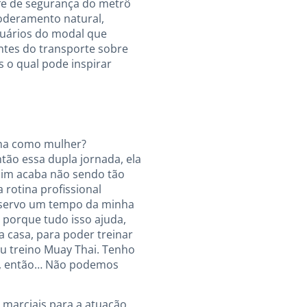
hefe de segurança do metrô
oderamento natural,
suários do modal que
antes do transporte sobre
s o qual pode inspirar
tina como mulher?
ntão essa dupla jornada, ela
mim acaba não sendo tão
 rotina profissional
 reservo um tempo da minha
 porque tudo isso ajuda,
 casa, para poder treinar
u treino Muay Thai. Tenho
a, então… Não podemos
s marciais para a atuação