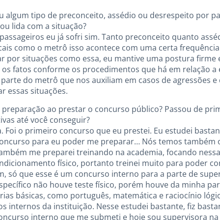
reu algum tipo de preconceito, assédio ou desrespeito por p
ou lida com a situação?
 passageiros eu já sofri sim. Tanto preconceito quanto ass
cais como o metrô isso acontece com uma certa frequência
ar por situações como essa, eu mantive uma postura firme e
i os fatos conforme os procedimentos que há em relação a 
 parte do metrô que nos auxiliam em casos de agressões e 
r essas situações.
ua preparação ao prestar o concurso público? Passou de pr
ivas até você conseguir?
a. Foi o primeiro concurso que eu prestei. Eu estudei bastant
oncurso para eu poder me preparar… Nós temos também o te
 também me preparei treinando na academia, focando nessa p
icionamento físico, portanto treinei muito para poder con
 só que esse é um concurso interno para a parte de supe
específico não houve teste físico, porém houve da minha p
ias básicas, como português, matemática e raciocínio lógico
internos da instituição. Nesse estudei bastante, fiz basta
concurso interno que me submeti e hoje sou supervisora na