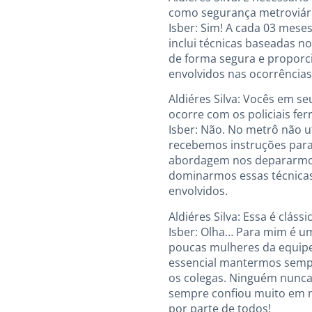
como segurança metroviár
Isber: Sim! A cada 03 mese
inclui técnicas baseadas no
de forma segura e proporci
envolvidos nas ocorrências
Aldiéres Silva: Vocês em s
ocorre com os policiais fe
Isber: Não. No metrô não 
recebemos instruções para
abordagem nos depararmos 
dominarmos essas técnicas
envolvidos.
Aldiéres Silva: Essa é cl
Isber: Olha… Para mim é u
poucas mulheres da equipe,
essencial mantermos sempre
os colegas. Ninguém nunca
sempre confiou muito em m
por parte de todos!