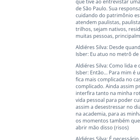
que tive ao entrevistar uma
de São Paulo. Sua respons
cuidando do patrimônio es
atendem paulistas, paulist
trilhos, sejam nativos, res
muitas pessoas, principal
Aldiéres Silva: Desde quan
Isber: Eu atuo no metrô de
Aldiéres Silva: Como lida e
Isber: Então… Para mim é um
fica mais complicada no c
complicado. Ainda assim pr
interfira tanto na minha r
vida pessoal para poder cu
assim a desestressar no di
na academia, para as minh
os momentos também que a
abrir mão disso (risos)
Aldiéres Silva: É necessári