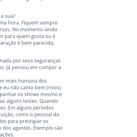
 a sua?
tima hora. Fiquem sempre
cursos. No momento ainda
ém para quem gosta ou é
paração é bem parecida,
rmada por seus seguranças
os. Já pensou em compor a
agem mais humana dos
e eu não canto bem (risos)
ompanhar os shows mesmo e
faz alguns testes. Quando
tes. Em alguns períodos
uição, como o pessoal da
os para prestigiar os
 dos agentes. Exemplo são
rações.