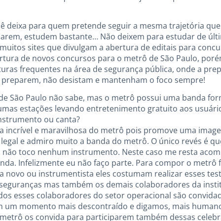
você deixa para quem pretende seguir a mesma trajetória que
reparem, estudem bastante… Não deixem para estudar de úl
 muitos sites que divulgam a abertura de editais para con
ertura de novos concursos para o metrô de São Paulo, por
turas frequentes na área de segurança pública, onde a pre
se preparem, não desistam e mantenham o foco sempre!
é de São Paulo não sabe, mas o metrô possui uma banda fo
mas estações levando entretenimento gratuito aos usuári
nstrumento ou canta?
tiva incrível e maravilhosa do metrô pois promove uma im
legal e admiro muito a banda do metrô. O único revés é qu
a, não toco nenhum instrumento. Neste caso me resta ac
da. Infelizmente eu não faço parte. Para compor o metrô 
a novo ou instrumentista eles costumam realizar esses tes
seguranças mas também os demais colaboradores da instit
Todos esses colaboradores do setor operacional são convidad
m um momento mais descontraído e digamos, mais humano
 O metrô os convida para participarem também dessas celeb