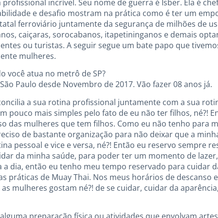
 profissional incrível. Seu nome de guerra é Isber. Ela é c
abilidade e desafio mostram na prática como é ter um emp
tatal ferroviário juntamente da segurança de milhões de u
anos, caiçaras, sorocabanos, itapetininganos e demais opt
identes ou turistas. A seguir segue um bate papo que tivemo
mente mulheres.
do você atua no metrô de SP?
 São Paulo desde Novembro de 2017. Vão fazer 08 anos já.
 concilia a sua rotina profissional juntamente com a sua ro
 pouco mais simples pelo fato de eu não ter filhos, né?! E
aso das mulheres que tem filhos. Como eu não tenho para 
eciso de bastante organização para não deixar que a minha
otina pessoal e vice e versa, né?! Então eu reservo sempre
idar da minha saúde, para poder ter um momento de lazer,
a a dia, então eu tenho meu tempo reservado para cuidar da
as práticas de Muay Thai. Nos meus horários de descanso e
s mulheres gostam né?! de se cuidar, cuidar da aparênci
o alguma preparação física ou atividades que envolvam arte