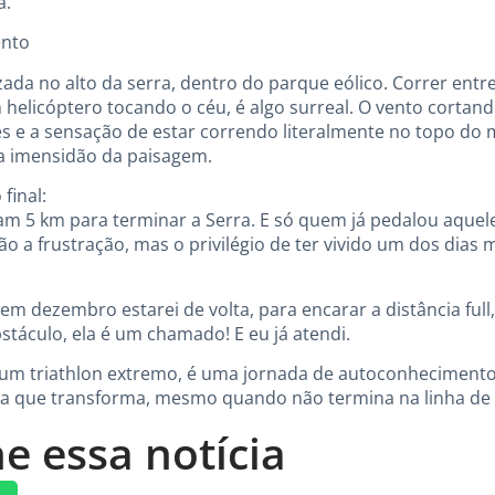
a.
ento
izada no alto da serra, dentro do parque eólico. Correr entr
helicóptero tocando o céu, é algo surreal. O vento cortand
s e a sensação de estar correndo literalmente no topo do m
a imensidão da paisagem.
final:
aram 5 km para terminar a Serra. E só quem já pedalou aquel
ão a frustração, mas o privilégio de ter vivido um dos dias
em dezembro estarei de volta, para encarar a distância full
táculo, ela é um chamado! E eu já atendi.
m triathlon extremo, é uma jornada de autoconhecimento,
a que transforma, mesmo quando não termina na linha de
e essa notícia