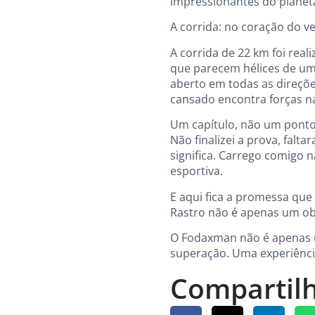
impressionantes do planet
A corrida: no coração do v
A corrida de 22 km foi real
que parecem hélices de um 
aberto em todas as direçõe
cansado encontra forças n
Um capítulo, não um ponto 
Não finalizei a prova, falt
significa. Carrego comigo n
esportiva.
E aqui fica a promessa que 
Rastro não é apenas um obs
O Fodaxman não é apenas u
superação. Uma experiênci
Compartilh