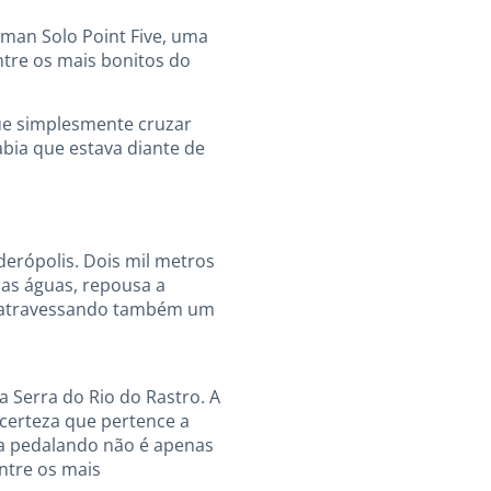
xman Solo Point Five, uma
ntre os mais bonitos do
que simplesmente cruzar
abia que estava diante de
derópolis. Dois mil metros
 as águas, repousa a
 atravessando também um
 Serra do Rio do Rastro. A
 certeza que pertence a
erra pedalando não é apenas
ntre os mais