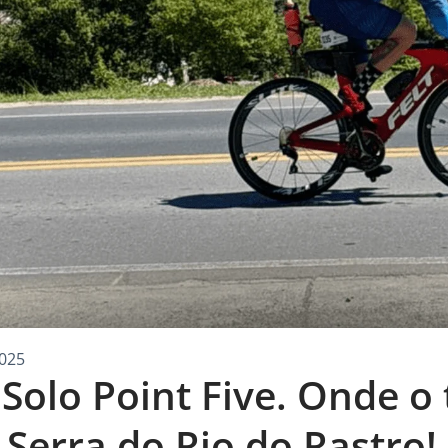
025
olo Point Five. Onde o 
 Serra do Rio do Rastro!