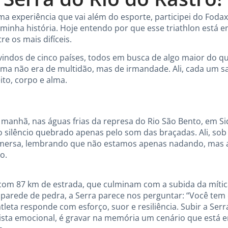
ma experiência que vai além do esporte, participei do Foda
 minha história. Hoje entendo por que esse triathlon está e
e os mais difíceis.
 vindos de cinco países, todos em busca de algo maior do 
ima não era de multidão, mas de irmandade. Ali, cada um s
ito, corpo e alma.
manhã, nas águas frias da represa do Rio São Bento, em Si
silêncio quebrado apenas pelo som das braçadas. Ali, sob
bmersa, lembrando que não estamos apenas nadando, mas
o.
om 87 km de estrada, que culminam com a subida da mítica
 parede de pedra, a Serra parece nos perguntar: “Você tem
riatleta responde com esforço, suor e resiliência. Subir a S
ista emocional, é gravar na memória um cenário que está e