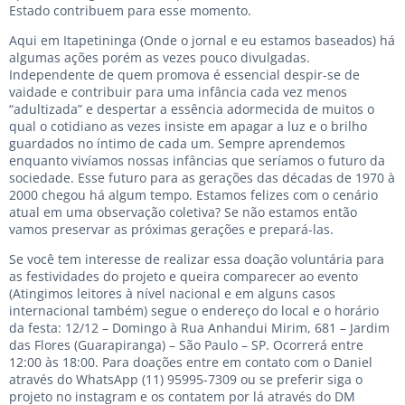
Estado contribuem para esse momento.
Aqui em Itapetininga (Onde o jornal e eu estamos baseados) há
algumas ações porém as vezes pouco divulgadas.
Independente de quem promova é essencial despir-se de
vaidade e contribuir para uma infância cada vez menos
“adultizada” e despertar a essência adormecida de muitos o
qual o cotidiano as vezes insiste em apagar a luz e o brilho
guardados no íntimo de cada um. Sempre aprendemos
enquanto vivíamos nossas infâncias que seríamos o futuro da
sociedade. Esse futuro para as gerações das décadas de 1970 à
2000 chegou há algum tempo. Estamos felizes com o cenário
atual em uma observação coletiva? Se não estamos então
vamos preservar as próximas gerações e prepará-las.
Se você tem interesse de realizar essa doação voluntária para
as festividades do projeto e queira comparecer ao evento
(Atingimos leitores à nível nacional e em alguns casos
internacional também) segue o endereço do local e o horário
da festa: 12/12 – Domingo à Rua Anhandui Mirim, 681 – Jardim
das Flores (Guarapiranga) – São Paulo – SP. Ocorrerá entre
12:00 às 18:00. Para doações entre em contato com o Daniel
através do WhatsApp (11) 95995-7309 ou se preferir siga o
projeto no instagram e os contatem por lá através do DM