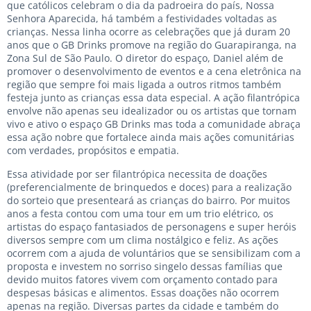
que católicos celebram o dia da padroeira do país, Nossa
Senhora Aparecida, há também a festividades voltadas as
crianças. Nessa linha ocorre as celebrações que já duram 20
anos que o GB Drinks promove na região do Guarapiranga, na
Zona Sul de São Paulo. O diretor do espaço, Daniel além de
promover o desenvolvimento de eventos e a cena eletrônica na
região que sempre foi mais ligada a outros ritmos também
festeja junto as crianças essa data especial. A ação filantrópica
envolve não apenas seu idealizador ou os artistas que tornam
vivo e ativo o espaço GB Drinks mas toda a comunidade abraça
essa ação nobre que fortalece ainda mais ações comunitárias
com verdades, propósitos e empatia.
Essa atividade por ser filantrópica necessita de doações
(preferencialmente de brinquedos e doces) para a realização
do sorteio que presenteará as crianças do bairro. Por muitos
anos a festa contou com uma tour em um trio elétrico, os
artistas do espaço fantasiados de personagens e super heróis
diversos sempre com um clima nostálgico e feliz. As ações
ocorrem com a ajuda de voluntários que se sensibilizam com a
proposta e investem no sorriso singelo dessas famílias que
devido muitos fatores vivem com orçamento contado para
despesas básicas e alimentos. Essas doações não ocorrem
apenas na região. Diversas partes da cidade e também do