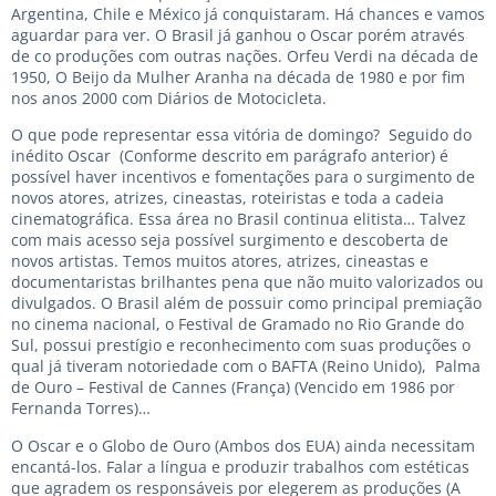
Argentina, Chile e México já conquistaram. Há chances e vamos
aguardar para ver. O Brasil já ganhou o Oscar porém através
de co produções com outras nações. Orfeu Verdi na década de
1950, O Beijo da Mulher Aranha na década de 1980 e por fim
nos anos 2000 com Diários de Motocicleta.
O que pode representar essa vitória de domingo? Seguido do
inédito Oscar (Conforme descrito em parágrafo anterior) é
possível haver incentivos e fomentações para o surgimento de
novos atores, atrizes, cineastas, roteiristas e toda a cadeia
cinematográfica. Essa área no Brasil continua elitista… Talvez
com mais acesso seja possível surgimento e descoberta de
novos artistas. Temos muitos atores, atrizes, cineastas e
documentaristas brilhantes pena que não muito valorizados ou
divulgados. O Brasil além de possuir como principal premiação
no cinema nacional, o Festival de Gramado no Rio Grande do
Sul, possui prestígio e reconhecimento com suas produções o
qual já tiveram notoriedade com o BAFTA (Reino Unido), Palma
de Ouro – Festival de Cannes (França) (Vencido em 1986 por
Fernanda Torres)…
O Oscar e o Globo de Ouro (Ambos dos EUA) ainda necessitam
encantá-los. Falar a língua e produzir trabalhos com estéticas
que agradem os responsáveis por elegerem as produções (A