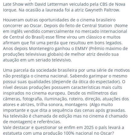
Late Show with David Letterman veiculado pela CBS de Nova
Iorque. Na ocasião a laureada foi a atriz Gwyneth Paltrow.
Houveram outras oportunidades de o cinema brasileiro
concorrer ao Oscar. Depois do feito de Central Station (Nome
em inglês vendido comercialmente no mercado internacional
de Central do Brasil) esse filme virou um clássico e muitos
afirmam que foi uma perda que resultou em bons legados.
Anos depois Montenegro ganhou o EMMY (Prêmio máximo de
produções televisivas globais) de melhor atriz devido sua
atuação em um seriado televisivo.
Uma parcela da sociedade brasileira por uma série de motivos
não prestigia o cinema nacional. Sabendo garimpar o mesmo
possui suas qualidades (depende da ótica do espectador). O
nível dessas produções possuem características mais cults
inspirados no cinema europeu. Desde os milímetros das
câmeras, fotografia, iluminação, roteiro, direção, atuações dos
atores e atrizes, trilha sonora, montagens (Algo muito
importante e que dita a sequência das cenas após gravadas.
Na televisão é chamada de edição mas no cinema é chamado
de montagem) e referências.
Vale destacar e questionar se enfim em 2025 o país levará a
estatueta com uma produção 100% nacional no Oscar?