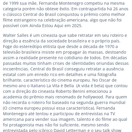
de 1999 sua mãe, Fernanda Montenegro competiu na mesma
categoria porém não obteve êxito. Em contrapartida há 26 anos
o clássico Central do Brasil conquistou o prêmio como melhor
filme estrangeiro na celebração americana, algo que não foi
possível com Ainda Estou Aqui em 2025.
Walter Salles é um cineasta que sabe retratar em seu roteiro e
direção a essência da sociedade brasileira e o próprio país.
Foge do estereótipo elitista que desde a década de 1970 a
televisão brasileira insiste em propagar às massas, destoando
assim a realidade presente no cotidiano de todos. Em décadas
passadas muitos tinham crises de identidades oriundas dessas
incoerências. Central do Brasil conseguiu retratar a ausência
estatal com um enredo rico em detalhes e uma fotografia
brilhante, característico do cinema europeu. No Oscar de
mesmo ano o Italiano La Vita è Bella (A vida é bela) que contou
com a direção do cineasta Roberto Benini emocionou a
academia do prêmio mais renomado de hollywood. Para quem
não recorda o roteiro foi baseado na segunda guerra mundial
(O cinema europeu possui essa característica). Fernanda
Montenegro até tentou e participou de entrevistas na TV
americana para vender sua imagem, talento e do filme ao qual
foi protagonista mas não foi suficiente, mesmo sendo
entrevistada pelo icônico David Letterman e o seu talk show